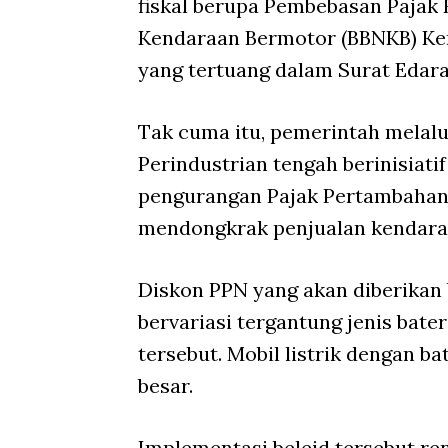
fiskal berupa Pembebasan Pajak
Kendaraan Bermotor (BBNKB) Ken
yang tertuang dalam Surat Edara
Tak cuma itu, pemerintah melal
Perindustrian tengah berinisiati
pengurangan Pajak Pertambahan N
mendongkrak penjualan kendaraan
Diskon PPN yang akan diberikan 
bervariasi tergantung jenis bater
tersebut. Mobil listrik dengan b
besar.
Implementasi beleid tersebut re