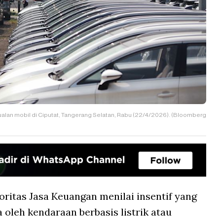
jualan mobil di Ciputat, Tangerang Selatan, Rabu (22/4/2026). (Bloomberg
oritas Jasa Keuangan menilai insentif yang
a oleh kendaraan berbasis listrik atau