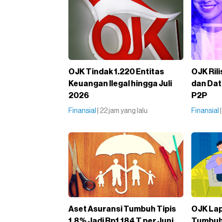
OJK Tindak 1.220 Entitas
OJK Ril
Keuangan Ilegal hingga Juli
dan Dat
2026
P2P
Finansial
| 22 jam yang lalu
Finansial
Aset Asuransi Tumbuh Tipis
OJK Lap
1,8% Jadi Rp1.184 T per Juni
Tumbuh 