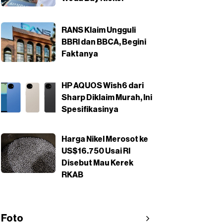
RANS Klaim Ungguli
BBRI dan BBCA, Begini
Faktanya
HP AQUOS Wish6 dari
Sharp Diklaim Murah, Ini
Spesifikasinya
Harga Nikel Merosot ke
US$16.750 Usai RI
Disebut Mau Kerek
RKAB
Foto