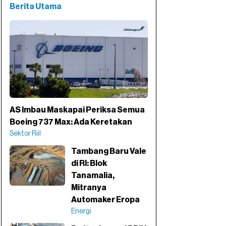
Berita Utama
AS Imbau Maskapai Periksa Semua
Boeing 737 Max: Ada Keretakan
Sektor Riil
Tambang Baru Vale
di RI: Blok
Tanamalia,
Mitranya
Automaker Eropa
Energi