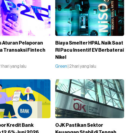
is Aturan Pelaporan
Biaya Smelter HPAL Naik Saat
a Transaksi Fintech
RI Pacu Insentif EV Berbaterai
Nikel
| 1 hari yang lalu
Green
| 2 hari yang lalu
or Kredit Bank
OJK Pastikan Sektor
12,6% Juni 2026,
Keuangan Stabil di Tengah