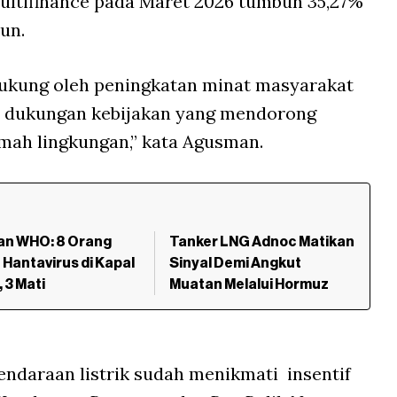
ultifinance
pada Maret 2026 tumbuh 35,27%
un.
dukung oleh peningkatan minat masyarakat
ta dukungan kebijakan yang mendorong
mah lingkungan,” kata Agusman.
an WHO: 8 Orang
Tanker LNG Adnoc Matikan
f Hantavirus di Kapal
Sinyal Demi Angkut
 3 Mati
Muatan Melalui Hormuz
 kendaraan listrik sudah menikmati insentif