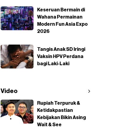
Keseruan Bermain di
Wahana Permainan
Modern Fun Asia Expo
2026
Tangis Anak SD Iringi
Vaksin HPV Perdana
bagi Laki-Laki
Video
Rupiah Terpuruk &
Ketidakpastian
Kebijakan Bikin Asing
Wait & See