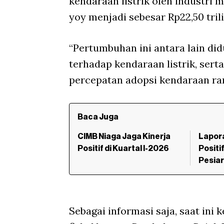
kendaraan listrik oleh industri
m
yoy
menjadi sebesar Rp22,50 trili
“Pertumbuhan ini antara lain di
terhadap kendaraan listrik, ser
percepatan adopsi kendaraan ra
Baca Juga
CIMB Niaga Jaga Kinerja
Lapor
Positif di Kuartal I-2026
Positi
Pesiar,
Sebagai informasi saja, saat ini