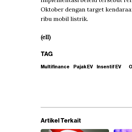
Oktober dengan target kendaraan
ribu mobil listrik.
(ell)
TAG
Multifinance
Pajak EV
Insentif EV
O
Artikel Terkait