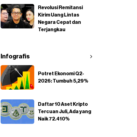
Revolusi Remitansi
Kirim Uang Lintas
Negara Cepat dan
Terjangkau
Infografis
Potret Ekonomi Q2-
2026: Tumbuh 5,29%
Daftar 10 Aset Kripto
Tercuan Juli, Ada yang
Naik 72.410%