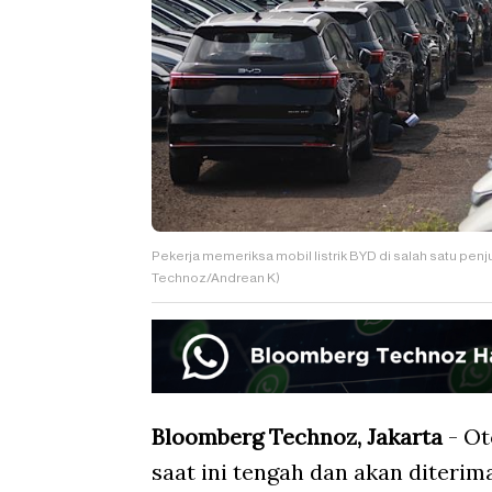
Pekerja memeriksa mobil listrik BYD di salah satu pen
Technoz/Andrean K)
Bloomberg Technoz, Jakarta
- Ot
saat ini tengah dan akan diterim