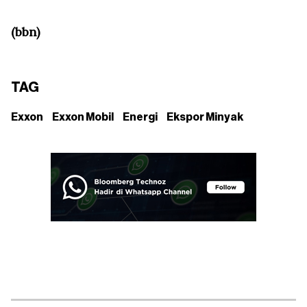
(bbn)
TAG
Exxon
Exxon Mobil
Energi
Ekspor Minyak