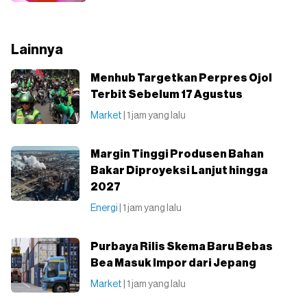
Lainnya
Menhub Targetkan Perpres Ojol
Terbit Sebelum 17 Agustus
Market
| 1 jam yang lalu
Margin Tinggi Produsen Bahan
Bakar Diproyeksi Lanjut hingga
2027
Energi
| 1 jam yang lalu
Purbaya Rilis Skema Baru Bebas
Bea Masuk Impor dari Jepang
Market
| 1 jam yang lalu