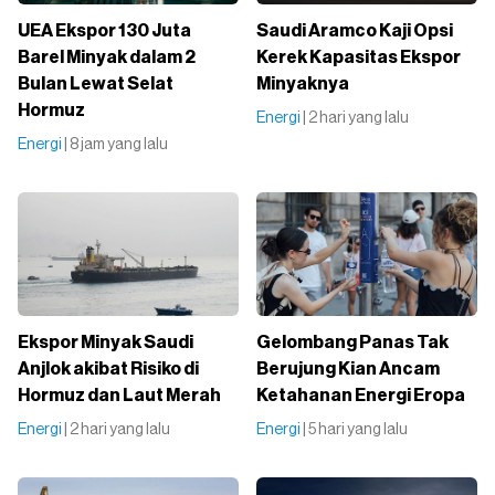
UEA Ekspor 130 Juta
Saudi Aramco Kaji Opsi
Barel Minyak dalam 2
Kerek Kapasitas Ekspor
Bulan Lewat Selat
Minyaknya
Hormuz
Energi
| 2 hari yang lalu
Energi
| 8 jam yang lalu
Ekspor Minyak Saudi
Gelombang Panas Tak
Anjlok akibat Risiko di
Berujung Kian Ancam
Hormuz dan Laut Merah
Ketahanan Energi Eropa
Energi
| 2 hari yang lalu
Energi
| 5 hari yang lalu