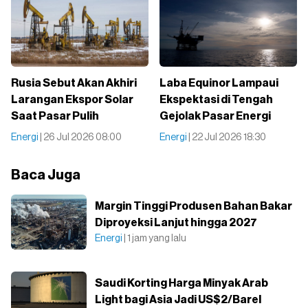
Rusia Sebut Akan Akhiri
Laba Equinor Lampaui
Larangan Ekspor Solar
Ekspektasi di Tengah
Saat Pasar Pulih
Gejolak Pasar Energi
Energi
| 26 Jul 2026 08:00
Energi
| 22 Jul 2026 18:30
Baca Juga
Margin Tinggi Produsen Bahan Bakar
Diproyeksi Lanjut hingga 2027
Energi
| 1 jam yang lalu
Saudi Korting Harga Minyak Arab
Light bagi Asia Jadi US$2/Barel