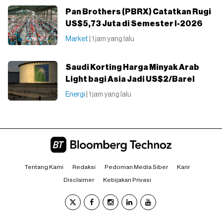
Pan Brothers (PBRX) Catatkan Rugi
US$5,73 Juta di Semester I-2026
Market
| 1 jam yang lalu
Saudi Korting Harga Minyak Arab
Light bagi Asia Jadi US$2/Barel
Energi
| 1 jam yang lalu
Tentang Kami
Redaksi
Pedoman Media Siber
Karir
Disclaimer
Kebijakan Privasi