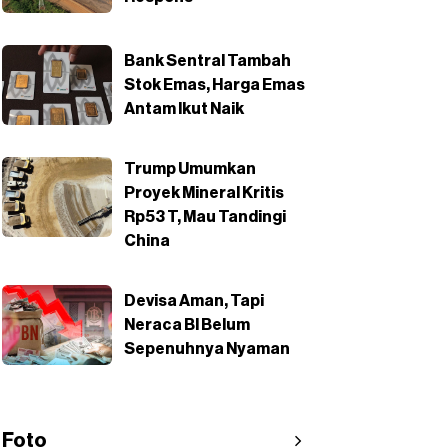
Bank Sentral Tambah
Stok Emas, Harga Emas
Antam Ikut Naik
Trump Umumkan
Proyek Mineral Kritis
Rp53 T, Mau Tandingi
China
Devisa Aman, Tapi
Neraca BI Belum
Sepenuhnya Nyaman
Foto