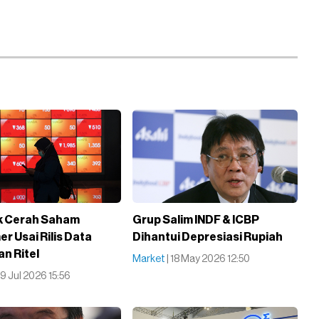
k Cerah Saham
Grup Salim INDF & ICBP
r Usai Rilis Data
Dihantui Depresiasi Rupiah
an Ritel
Market
| 18 May 2026 12:50
09 Jul 2026 15:56