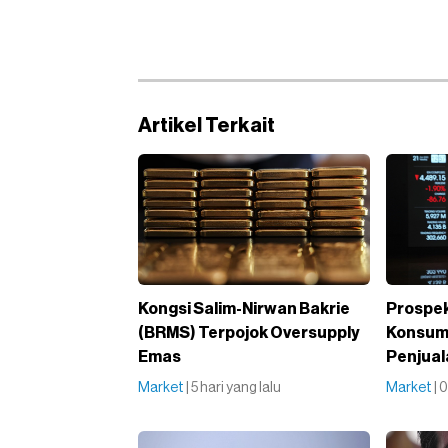
Artikel Terkait
Kongsi Salim-Nirwan Bakrie
Prospe
(BRMS) Terpojok Oversupply
Konsume
Emas
Penjual
Market
| 5 hari yang lalu
Market
| 