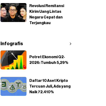
Revolusi Remitansi
Kirim Uang Lintas
Negara Cepat dan
Terjangkau
Infografis
Potret Ekonomi Q2-
2026: Tumbuh 5,29%
Daftar 10 Aset Kripto
Tercuan Juli, Ada yang
Naik 72.410%