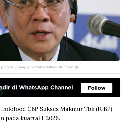
i pers di Jepang (Dok Yuriko Nakao/Bloomberg)
 Indofood CBP Sukses Makmur Tbk (ICBP)
un pada kuartal I-2026.