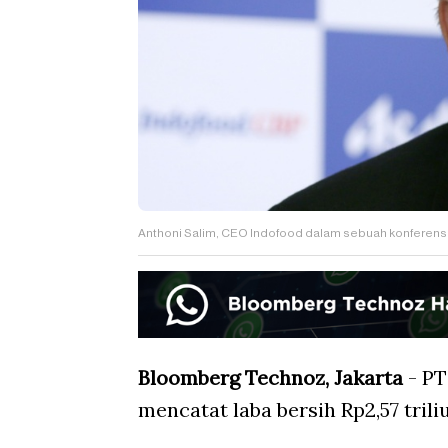
Anthoni Salim, CEO Indofood dalam sebuah konferens
Bloomberg Technoz, Jakarta
- PT
mencatat laba bersih Rp2,57 trili