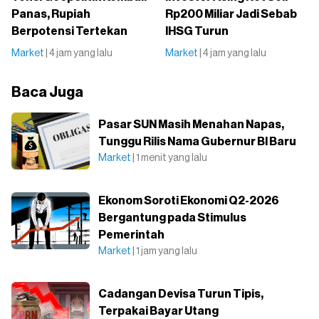
Panas, Rupiah
Rp200 Miliar Jadi Sebab
Berpotensi Tertekan
IHSG Turun
Market
| 4 jam yang lalu
Market
| 4 jam yang lalu
Baca Juga
Pasar SUN Masih Menahan Napas,
Tunggu Rilis Nama Gubernur BI Baru
Market
| 1 menit yang lalu
Ekonom Soroti Ekonomi Q2-2026
Bergantung pada Stimulus
Pemerintah
Market
| 1 jam yang lalu
Cadangan Devisa Turun Tipis,
Terpakai Bayar Utang