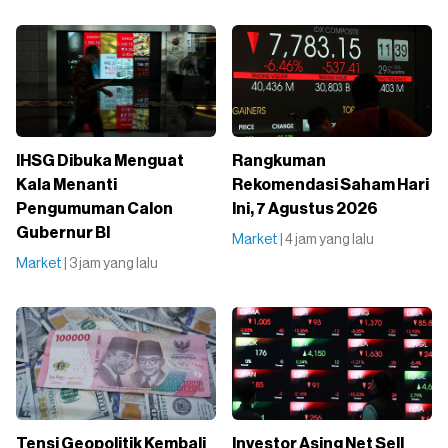
IHSG Dibuka Menguat
Rangkuman
Kala Menanti
Rekomendasi Saham Hari
Pengumuman Calon
Ini, 7 Agustus 2026
Gubernur BI
Market
| 4 jam yang lalu
Market
| 3 jam yang lalu
Tensi Geopolitik Kembali
Investor Asing Net Sell