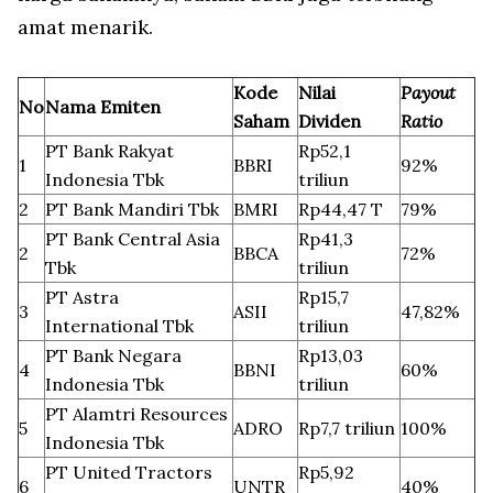
amat menarik.
Kode
Nilai
Payout
No
Nama Emiten
Saham
Dividen
Ratio
PT Bank Rakyat
Rp52,1
1
BBRI
92%
Indonesia Tbk
triliun
2
PT Bank Mandiri Tbk
BMRI
Rp44,47 T
79%
PT Bank Central Asia
Rp41,3
2
BBCA
72%
Tbk
triliun
PT Astra
Rp15,7
3
ASII
47,82%
International Tbk
triliun
PT Bank Negara
Rp13,03
4
BBNI
60%
Indonesia Tbk
triliun
PT Alamtri Resources
5
ADRO
Rp7,7 triliun
100%
Indonesia Tbk
PT United Tractors
Rp5,92
6
UNTR
40%