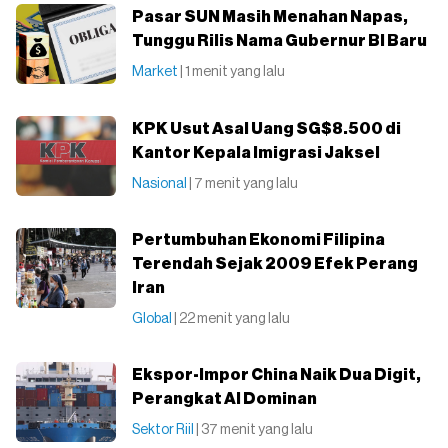
Pasar SUN Masih Menahan Napas,
Tunggu Rilis Nama Gubernur BI Baru
Market
| 1 menit yang lalu
KPK Usut Asal Uang SG$8.500 di
Kantor Kepala Imigrasi Jaksel
Nasional
| 7 menit yang lalu
Pertumbuhan Ekonomi Filipina
Terendah Sejak 2009 Efek Perang
Iran
Global
| 22 menit yang lalu
Ekspor-Impor China Naik Dua Digit,
Perangkat AI Dominan
Sektor Riil
| 37 menit yang lalu