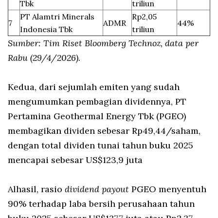
Tbk
triliun
PT Alamtri Minerals
Rp2,05
7
ADMR
44%
Indonesia Tbk
triliun
Sumber: Tim Riset Bloomberg Technoz, data per
Rabu (29/4/2026).
Kedua, dari sejumlah emiten yang sudah
mengumumkan pembagian dividennya, PT
Pertamina Geothermal Energy Tbk (PGEO)
membagikan dividen sebesar Rp49,44/saham,
dengan total dividen tunai tahun buku 2025
mencapai sebesar US$123,9 juta
Alhasil, rasio
dividend payout
PGEO menyentuh
90% terhadap laba bersih perusahaan tahun