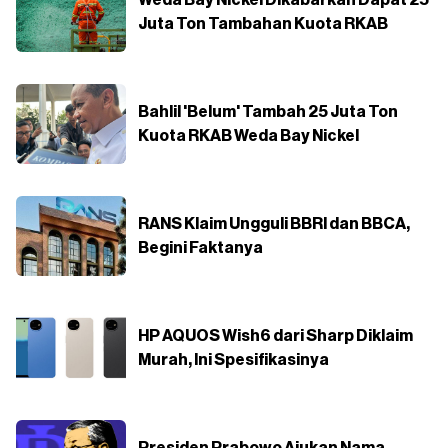
Weda Bay Nickel Dikabarkan Dapat 25
Juta Ton Tambahan Kuota RKAB
Bahlil 'Belum' Tambah 25 Juta Ton
Kuota RKAB Weda Bay Nickel
RANS Klaim Ungguli BBRI dan BBCA,
Begini Faktanya
HP AQUOS Wish6 dari Sharp Diklaim
Murah, Ini Spesifikasinya