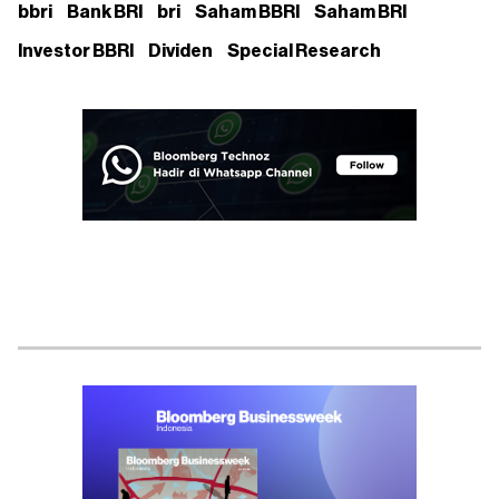
bbri
Bank BRI
bri
Saham BBRI
Saham BRI
Investor BBRI
Dividen
Special Research