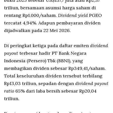
buku 2025 sebesar US$137,7 juta atau Rp2,37
triliun, bersamaan asumsi harga saham di
rentang Rp1.000/saham.
Dividend yield
PGEO
tercatat 4,94%. Adapun pembayaran dividen
dijadwalkan pada 22 Mei 2026.
Di peringkat ketiga pada daftar emiten
dividend
payout
terbesar hadir PT Bank Negara
Indonesia (Persero) Tbk (BBNI), yang
membagikan dividen sebesar Rp349,41/saham.
Total keseluruhan dividen tersebut terbilang
Rp13,03 triliun, sepadan dengan
dividend payout
ratio
65% dari laba bersih sebesar Rp20,04
triliun.