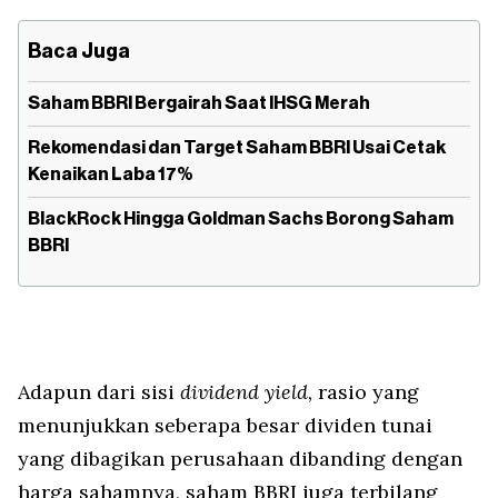
Baca Juga
Saham BBRI Bergairah Saat IHSG Merah
Rekomendasi dan Target Saham BBRI Usai Cetak
Kenaikan Laba 17%
BlackRock Hingga Goldman Sachs Borong Saham
BBRI
Adapun dari sisi
dividend yield,
rasio yang
menunjukkan seberapa besar dividen tunai
yang dibagikan perusahaan dibanding dengan
harga sahamnya, saham BBRI juga terbilang