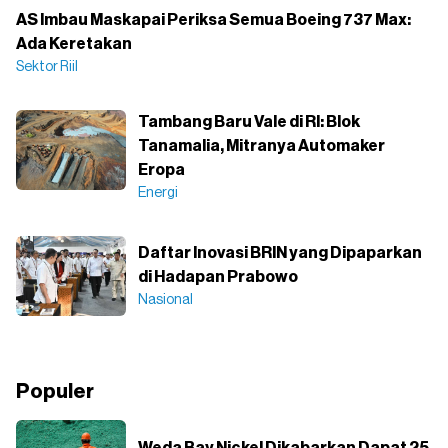
AS Imbau Maskapai Periksa Semua Boeing 737 Max:
Ada Keretakan
Sektor Riil
Tambang Baru Vale di RI: Blok
Tanamalia, Mitranya Automaker
Eropa
Energi
Daftar Inovasi BRIN yang Dipaparkan
di Hadapan Prabowo
Nasional
Populer