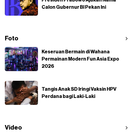
Presiden Prabowo Ajukan Nama
Calon Gubernur BI Pekan Ini
Foto
Keseruan Bermain di Wahana
Permainan Modern Fun Asia Expo
2026
Tangis Anak SD Iringi Vaksin HPV
Perdana bagi Laki-Laki
Video