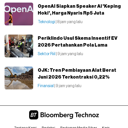
OpenAI Siapkan Speaker AI 'Keping
Hoki', Harga Nyaris Rp5 Juta
Teknologi
| 8 jam yang lalu
Periklindo Usul Skema Insentif EV
2026 Pertahankan Pola Lama
Sektor Riil
| 9 jam yang lalu
OJK: Tren Pembiayaan Alat Berat
Juni 2026 Terkontraksi 0,22%
Finansial
| 9 jam yang lalu
Tentang Kami
Redaksi
Pedoman Media Siber
Karir