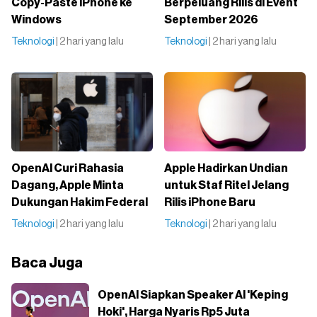
Copy-Paste iPhone ke
Berpeluang Rilis di Event
Windows
September 2026
Teknologi
| 2 hari yang lalu
Teknologi
| 2 hari yang lalu
OpenAI Curi Rahasia
Apple Hadirkan Undian
Dagang, Apple Minta
untuk Staf Ritel Jelang
Dukungan Hakim Federal
Rilis iPhone Baru
Teknologi
| 2 hari yang lalu
Teknologi
| 2 hari yang lalu
Baca Juga
OpenAI Siapkan Speaker AI 'Keping
Hoki', Harga Nyaris Rp5 Juta