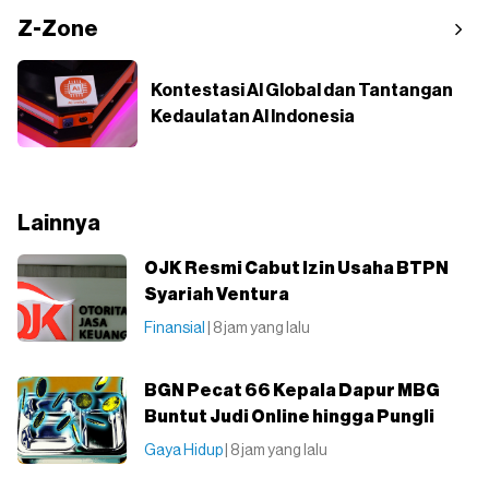
Z-Zone
Kontestasi AI Global dan Tantangan
Kedaulatan AI Indonesia
Lainnya
OJK Resmi Cabut Izin Usaha BTPN
Syariah Ventura
Finansial
| 8 jam yang lalu
BGN Pecat 66 Kepala Dapur MBG
Buntut Judi Online hingga Pungli
Gaya Hidup
| 8 jam yang lalu