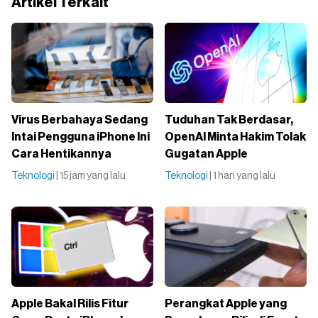
Artikel Terkait
Virus Berbahaya Sedang
Tuduhan Tak Berdasar,
Intai Pengguna iPhone Ini
OpenAI Minta Hakim Tolak
Cara Hentikannya
Gugatan Apple
Teknologi
| 15 jam yang lalu
Teknologi
| 1 hari yang lalu
Apple Bakal Rilis Fitur
Perangkat Apple yang