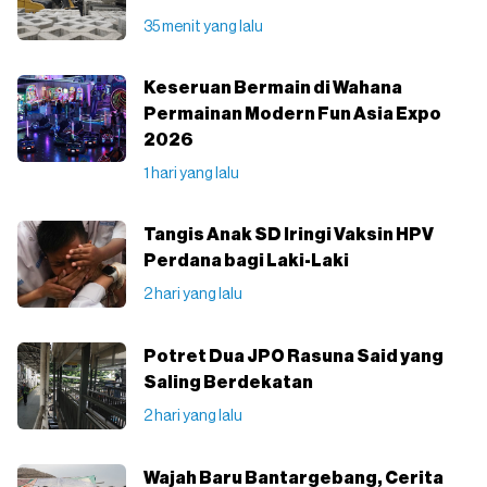
35 menit yang lalu
Keseruan Bermain di Wahana
Permainan Modern Fun Asia Expo
2026
1 hari yang lalu
Tangis Anak SD Iringi Vaksin HPV
Perdana bagi Laki-Laki
2 hari yang lalu
Potret Dua JPO Rasuna Said yang
Saling Berdekatan
2 hari yang lalu
Wajah Baru Bantargebang, Cerita