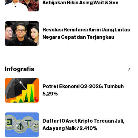
Kebijakan Bikin Asing Wait & See
Revolusi Remitansi Kirim Uang Lintas
Negara Cepat dan Terjangkau
Infografis
Potret Ekonomi Q2-2026: Tumbuh
5,29%
Daftar 10 Aset Kripto Tercuan Juli,
Ada yang Naik 72.410%