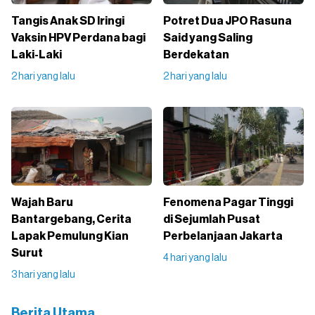
Tangis Anak SD Iringi
Potret Dua JPO Rasuna
Vaksin HPV Perdana bagi
Said yang Saling
Laki-Laki
Berdekatan
2 hari yang lalu
2 hari yang lalu
Wajah Baru
Fenomena Pagar Tinggi
Bantargebang, Cerita
di Sejumlah Pusat
Lapak Pemulung Kian
Perbelanjaan Jakarta
Surut
4 hari yang lalu
3 hari yang lalu
Berita Utama