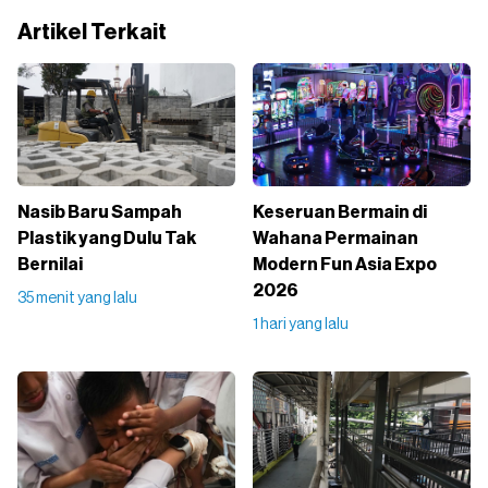
Artikel Terkait
Nasib Baru Sampah
Keseruan Bermain di
Plastik yang Dulu Tak
Wahana Permainan
Bernilai
Modern Fun Asia Expo
2026
35 menit yang lalu
1 hari yang lalu