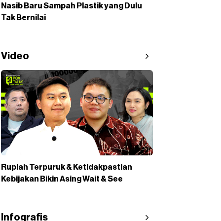
Nasib Baru Sampah Plastik yang Dulu
Tak Bernilai
Video
Rupiah Terpuruk & Ketidakpastian
Kebijakan Bikin Asing Wait & See
Infografis