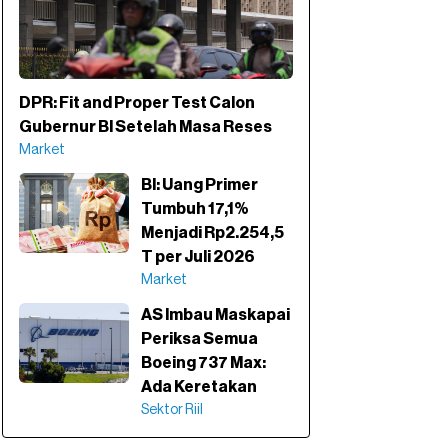
DPR: Fit and Proper Test Calon
Gubernur BI Setelah Masa Reses
Market
BI: Uang Primer
Tumbuh 17,1%
Menjadi Rp2.254,5
T per Juli 2026
Market
AS Imbau Maskapai
Periksa Semua
Boeing 737 Max:
Ada Keretakan
Sektor Riil