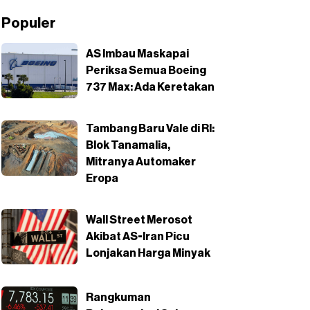
Populer
AS Imbau Maskapai
Periksa Semua Boeing
737 Max: Ada Keretakan
Tambang Baru Vale di RI:
Blok Tanamalia,
Mitranya Automaker
Eropa
Wall Street Merosot
Akibat AS-Iran Picu
Lonjakan Harga Minyak
Rangkuman