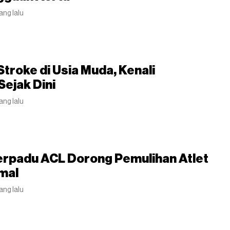
yang lalu
troke di Usia Muda, Kenali
Sejak Dini
yang lalu
erpadu ACL Dorong Pemulihan Atlet
mal
yang lalu