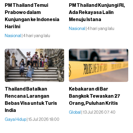
PM Thailand Temui
PM Thailand Kunjungi RI,
Prabowo dalam
Ada Rekayasa Lalin
Kunjungan ke Indonesia
Menuju Istana
Hari Ini
Nasional
| 4 hari yang lalu
Nasional
| 4 hari yang lalu
Thailand Batalkan
Kebakaran di Bar
Rencana Larangan
Bangkok Tewaskan 27
Bebas Visa untuk Turis
Orang, Puluhan Kritis
India
Global
| 13 Jul 2026 07:40
Gaya Hidup
| 15 Jul 2026 18:00