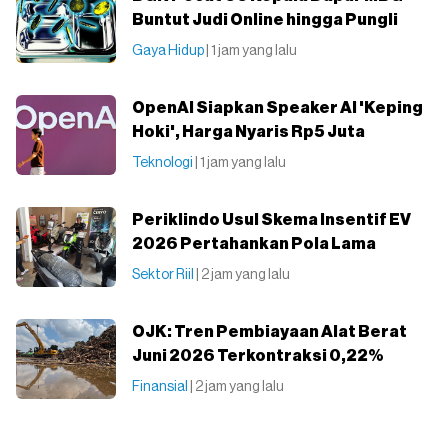
Buntut Judi Online hingga Pungli
Gaya Hidup
| 1 jam yang lalu
OpenAI Siapkan Speaker AI 'Keping
Hoki', Harga Nyaris Rp5 Juta
Teknologi
| 1 jam yang lalu
Periklindo Usul Skema Insentif EV
2026 Pertahankan Pola Lama
Sektor Riil
| 2 jam yang lalu
OJK: Tren Pembiayaan Alat Berat
Juni 2026 Terkontraksi 0,22%
Finansial
| 2 jam yang lalu