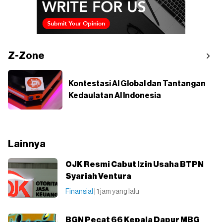
Z-Zone
Kontestasi AI Global dan Tantangan
Kedaulatan AI Indonesia
Lainnya
OJK Resmi Cabut Izin Usaha BTPN
Syariah Ventura
Finansial
| 1 jam yang lalu
BGN Pecat 66 Kepala Dapur MBG