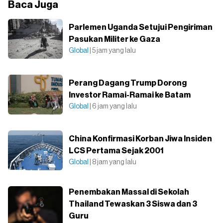
Baca Juga
Parlemen Uganda Setujui Pengiriman
Pasukan Militer ke Gaza
Global
| 5 jam yang lalu
Perang Dagang Trump Dorong
Investor Ramai-Ramai ke Batam
Global
| 6 jam yang lalu
China Konfirmasi Korban Jiwa Insiden
LCS Pertama Sejak 2001
Global
| 8 jam yang lalu
Penembakan Massal di Sekolah
Thailand Tewaskan 3 Siswa dan 3
Guru