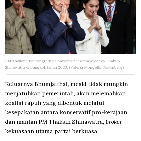
PM Thailand Paetongtarn Shinawatra bersama ayahnya Thaksin
Shinawatra di Bangkok tahun 2023. (Valeria Mongelli/Bloomberg)
Keluarnya Bhumjaithai, meski tidak mungkin
menjatuhkan pemerintah, akan melemahkan
koalisi rapuh yang dibentuk melalui
kesepakatan antara konservatif pro-kerajaan
dan mantan PM Thaksin Shinawatra,
broker
kekuasaan utama partai berkuasa.