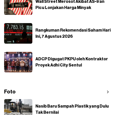
Wall Street Merosot Akibat AS-Iran
Picu Lonjakan Harga Minyak
Rangkuman Rekomendasi Saham Hari
Ini, 7 Agustus 2026
ADCP Digugat PKPU oleh Kontraktor
Proyek Adhi City Sentul
Foto
Nasib Baru Sampah Plastik yang Dulu
Tak Bernilai