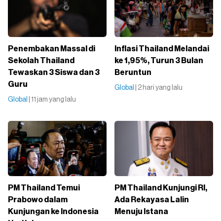
Penembakan Massal di
Inflasi Thailand Melandai
Sekolah Thailand
ke 1,95%, Turun 3 Bulan
Tewaskan 3 Siswa dan 3
Beruntun
Guru
Global
| 2 hari yang lalu
Global
| 11 jam yang lalu
PM Thailand Temui
PM Thailand Kunjungi RI,
Prabowo dalam
Ada Rekayasa Lalin
Kunjungan ke Indonesia
Menuju Istana