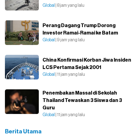
Global
| 8 jam yang lalu
Perang Dagang Trump Dorong
Investor Ramai-Ramai ke Batam
Global
| 9 jam yang lalu
China Konfirmasi Korban Jiwa Insiden
LCS Pertama Sejak 2001
Global
| 11 jam yang lalu
Penembakan Massal di Sekolah
Thailand Tewaskan 3 Siswa dan 3
Guru
Global
| 11 jam yang lalu
Berita Utama