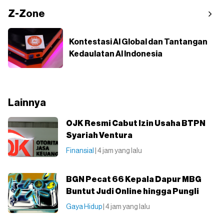
Z-Zone
Kontestasi AI Global dan Tantangan
Kedaulatan AI Indonesia
Lainnya
OJK Resmi Cabut Izin Usaha BTPN
Syariah Ventura
Finansial
| 4 jam yang lalu
BGN Pecat 66 Kepala Dapur MBG
Buntut Judi Online hingga Pungli
Gaya Hidup
| 4 jam yang lalu