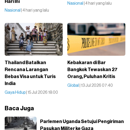
Hari Ini
Nasional
| 4 hari yang lalu
Nasional
| 4 hari yang lalu
Thailand Batalkan
Kebakaran di Bar
Rencana Larangan
Bangkok Tewaskan 27
Bebas Visa untuk Turis
Orang, Puluhan Kritis
India
Global
| 13 Jul 2026 07:40
Gaya Hidup
| 15 Jul 2026 18:00
Baca Juga
Parlemen Uganda Setujui Pengiriman
Pasukan Militer ke Gaza