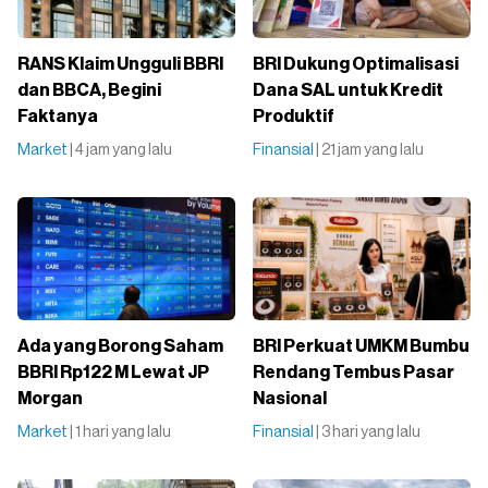
RANS Klaim Ungguli BBRI
BRI Dukung Optimalisasi
dan BBCA, Begini
Dana SAL untuk Kredit
Faktanya
Produktif
Market
| 4 jam yang lalu
Finansial
| 21 jam yang lalu
Ada yang Borong Saham
BRI Perkuat UMKM Bumbu
BBRI Rp122 M Lewat JP
Rendang Tembus Pasar
Morgan
Nasional
Market
| 1 hari yang lalu
Finansial
| 3 hari yang lalu