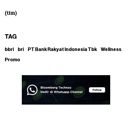
(tim)
TAG
bbri
bri
PT Bank Rakyat Indonesia Tbk
Wellness
Promo