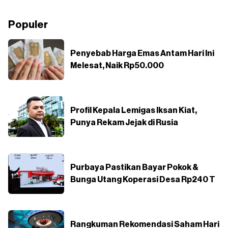
Populer
Penyebab Harga Emas Antam Hari Ini
Melesat, Naik Rp50.000
Profil Kepala Lemigas Iksan Kiat,
Punya Rekam Jejak di Rusia
Purbaya Pastikan Bayar Pokok &
Bunga Utang Koperasi Desa Rp240 T
Rangkuman Rekomendasi Saham Hari