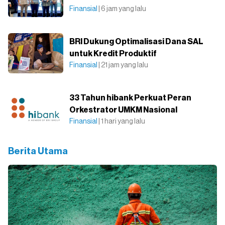
Finansial
| 6 jam yang lalu
BRI Dukung Optimalisasi Dana SAL
untuk Kredit Produktif
Finansial
| 21 jam yang lalu
33 Tahun hibank Perkuat Peran
Orkestrator UMKM Nasional
Finansial
| 1 hari yang lalu
Berita Utama