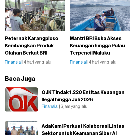
Peternak Karangploso
Mantri BRI Buka Akses
Kembangkan Produk
Keuangan hingga Pulau
Olahan Berkat BRI
Terpencil Maluku
Finansial
| 4 hari yang lalu
Finansial
| 4 hari yang lalu
Baca Juga
OJK Tindak 1.220 Entitas Keuangan
Ilegal hingga Juli 2026
Finansial
| 3 jam yang lalu
AdaKami Perkuat Kolaborasi Lintas
Sektor untuk Keamanan Siber AI