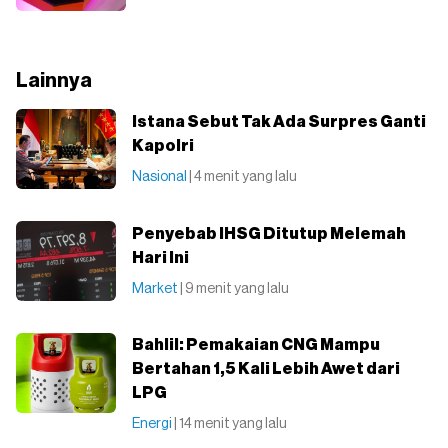
Lainnya
Istana Sebut Tak Ada Surpres Ganti
Kapolri
Nasional
| 4 menit yang lalu
Penyebab IHSG Ditutup Melemah
Hari Ini
Market
| 9 menit yang lalu
Bahlil: Pemakaian CNG Mampu
Bertahan 1,5 Kali Lebih Awet dari
LPG
Energi
| 14 menit yang lalu