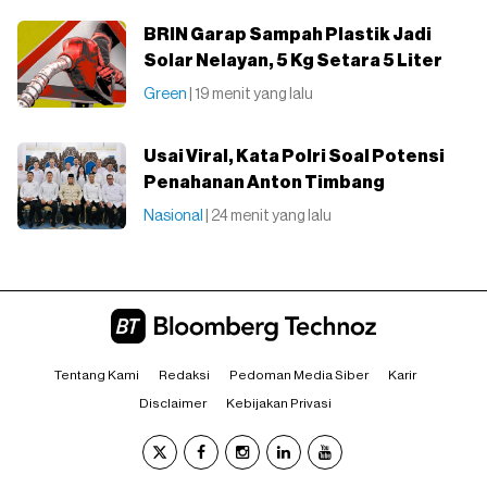
BRIN Garap Sampah Plastik Jadi
Solar Nelayan, 5 Kg Setara 5 Liter
Green
| 19 menit yang lalu
Usai Viral, Kata Polri Soal Potensi
Penahanan Anton Timbang
Nasional
| 24 menit yang lalu
Tentang Kami
Redaksi
Pedoman Media Siber
Karir
Disclaimer
Kebijakan Privasi