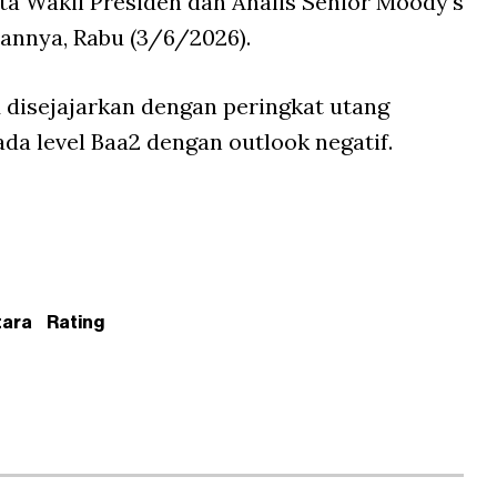
ata Wakil Presiden dan Analis Senior Moody's
annya, Rabu (3/6/2026).
 disejajarkan dengan peringkat utang
ada level Baa2 dengan outlook negatif.
tara
Rating