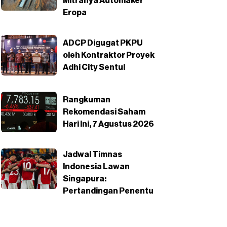
Mitranya Automaker
Eropa
ADCP Digugat PKPU
oleh Kontraktor Proyek
Adhi City Sentul
Rangkuman
Rekomendasi Saham
Hari Ini, 7 Agustus 2026
Jadwal Timnas
Indonesia Lawan
Singapura:
Pertandingan Penentu