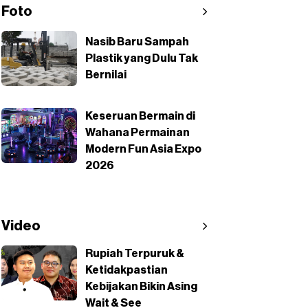
Foto
Nasib Baru Sampah
Plastik yang Dulu Tak
Bernilai
Keseruan Bermain di
Wahana Permainan
Modern Fun Asia Expo
2026
Video
Rupiah Terpuruk &
Ketidakpastian
Kebijakan Bikin Asing
Wait & See