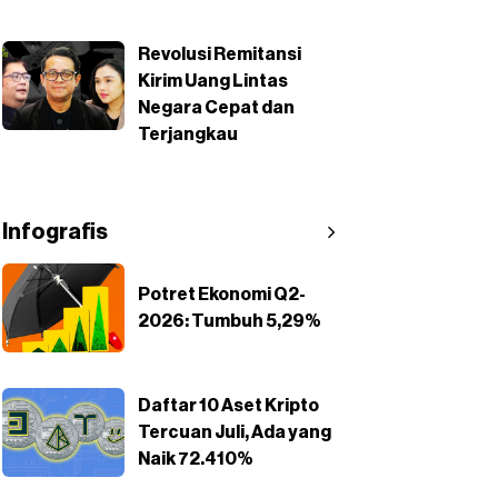
Revolusi Remitansi
Kirim Uang Lintas
Negara Cepat dan
Terjangkau
Infografis
Potret Ekonomi Q2-
2026: Tumbuh 5,29%
Daftar 10 Aset Kripto
Tercuan Juli, Ada yang
Naik 72.410%