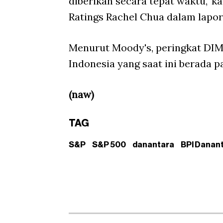
diberikan secara tepat waktu," k
Ratings Rachel Chua dalam lapor
Menurut Moody's, peringkat DIM
Indonesia yang saat ini berada p
(naw)
TAG
S&P
S&P 500
danantara
BPI Danan