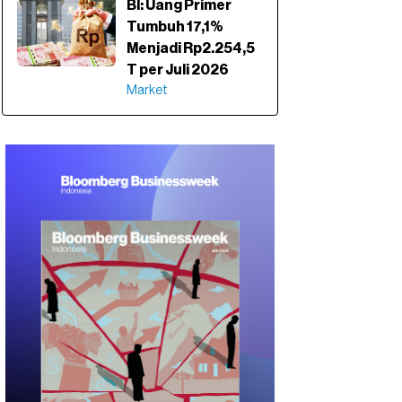
BI: Uang Primer
Tumbuh 17,1%
Menjadi Rp2.254,5
T per Juli 2026
Market