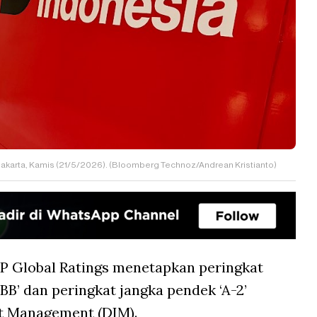
Jakarta, Kamis (21/5/2026). (Bloomberg Technoz/Andrean Kristianto)
P Global Ratings menetapkan peringkat
BBB’ dan peringkat jangka pendek ‘A-2’
t Management (DIM).