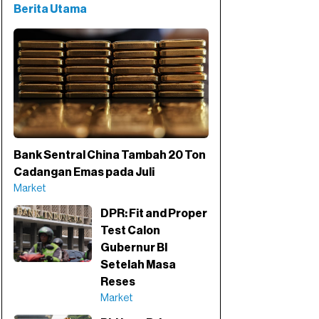
Berita Utama
Bank Sentral China Tambah 20 Ton
Cadangan Emas pada Juli
Market
DPR: Fit and Proper
Test Calon
Gubernur BI
Setelah Masa
Reses
Market