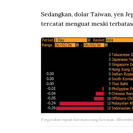
Sedangkan, dolar Taiwan, yen Je
tercatat menguat meski terbatas
Pergerakan rupiah dan mata uang kawasan. (Bloombe