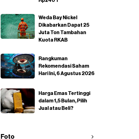
Rp240 T
Weda Bay Nickel
Dikabarkan Dapat 25
Juta Ton Tambahan
Kuota RKAB
Rangkuman
Rekomendasi Saham
Hari Ini, 6 Agustus 2026
Harga Emas Tertinggi
dalam 1,5 Bulan, Pilih
Jual atau Beli?
Foto