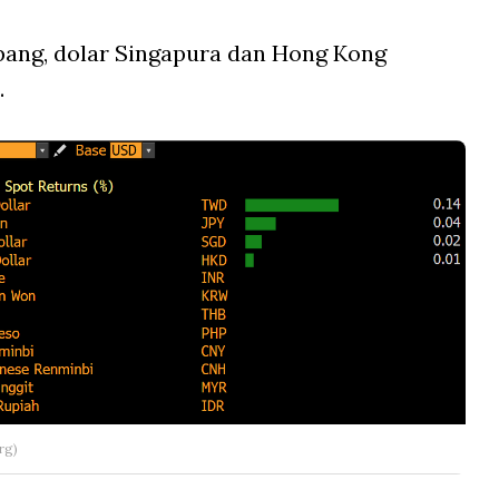
pang, dolar Singapura dan Hong Kong
.
rg)