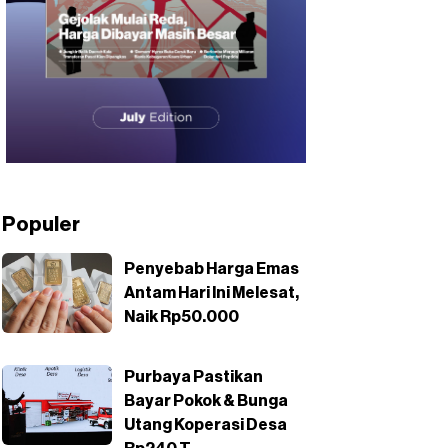
Populer
Penyebab Harga Emas
Antam Hari Ini Melesat,
Naik Rp50.000
Purbaya Pastikan
Bayar Pokok & Bunga
Utang Koperasi Desa