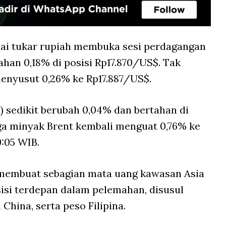
lai tukar rupiah membuka sesi perdagangan
han 0,18% di posisi Rp17.870/US$. Tak
menyusut 0,26% ke Rp17.887/US$.
) sedikit berubah 0,04% dan bertahan di
rga minyak Brent kembali menguat 0,76% ke
9:05 WIB.
membuat sebagian mata uang kawasan Asia
si terdepan dalam pelemahan, disusul
 China, serta peso Filipina.