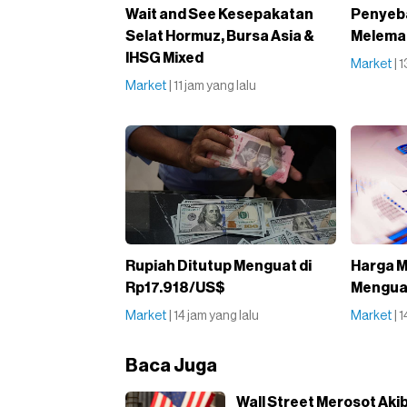
Wait and See Kesepakatan
Penyeba
Selat Hormuz, Bursa Asia &
Melemah
IHSG Mixed
Market
| 
Market
| 11 jam yang lalu
Rupiah Ditutup Menguat di
Harga M
Rp17.918/US$
Menguat
Market
| 14 jam yang lalu
Market
| 
Baca Juga
Wall Street Merosot Aki