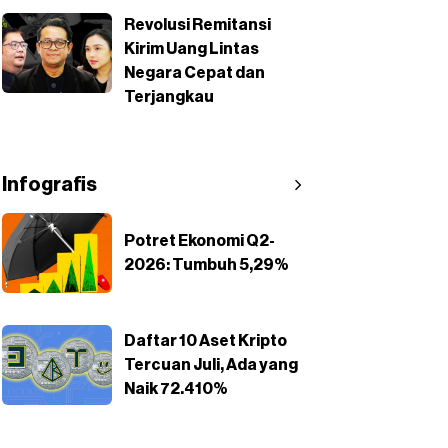
Revolusi Remitansi
Kirim Uang Lintas
Negara Cepat dan
Terjangkau
Infografis
Potret Ekonomi Q2-
2026: Tumbuh 5,29%
Daftar 10 Aset Kripto
Tercuan Juli, Ada yang
Naik 72.410%