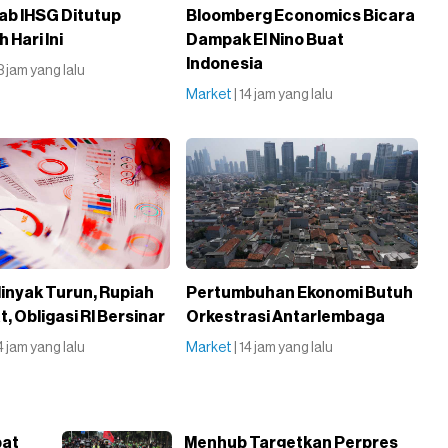
b IHSG Ditutup
Bloomberg Economics Bicara
 Hari Ini
Dampak El Nino Buat
Indonesia
13 jam yang lalu
Market
| 14 jam yang lalu
inyak Turun, Rupiah
Pertumbuhan Ekonomi Butuh
, Obligasi RI Bersinar
Orkestrasi Antarlembaga
14 jam yang lalu
Market
| 14 jam yang lalu
bat
Menhub Targetkan Perpres