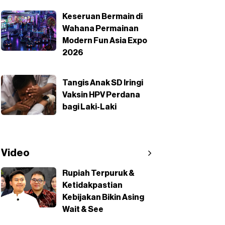
Keseruan Bermain di
Wahana Permainan
Modern Fun Asia Expo
2026
Tangis Anak SD Iringi
Vaksin HPV Perdana
bagi Laki-Laki
Video
Rupiah Terpuruk &
Ketidakpastian
Kebijakan Bikin Asing
Wait & See