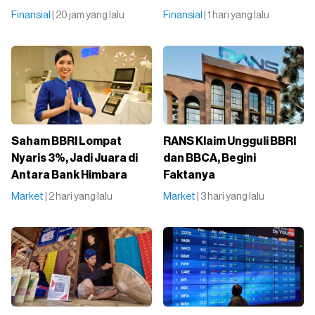
Finansial
| 20 jam yang lalu
Finansial
| 1 hari yang lalu
Saham BBRI Lompat
RANS Klaim Ungguli BBRI
Nyaris 3%, Jadi Juara di
dan BBCA, Begini
Antara Bank Himbara
Faktanya
Market
| 2 hari yang lalu
Market
| 3 hari yang lalu