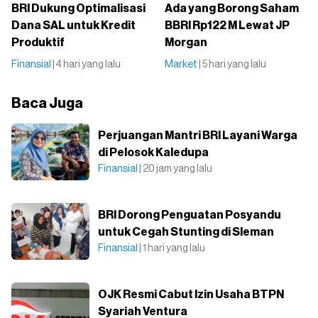
BRI Dukung Optimalisasi
Ada yang Borong Saham
Dana SAL untuk Kredit
BBRI Rp122 M Lewat JP
Produktif
Morgan
Finansial
| 4 hari yang lalu
Market
| 5 hari yang lalu
Baca Juga
Perjuangan Mantri BRI Layani Warga
di Pelosok Kaledupa
Finansial
| 20 jam yang lalu
BRI Dorong Penguatan Posyandu
untuk Cegah Stunting di Sleman
Finansial
| 1 hari yang lalu
OJK Resmi Cabut Izin Usaha BTPN
Syariah Ventura