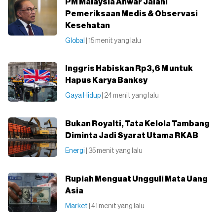
PM Malaysia Anwar Jalani
Pemeriksaan Medis & Observasi
Kesehatan
Global
| 15 menit yang lalu
Inggris Habiskan Rp3,6 M untuk
Hapus Karya Banksy
Gaya Hidup
| 24 menit yang lalu
Bukan Royalti, Tata Kelola Tambang
Diminta Jadi Syarat Utama RKAB
Energi
| 35 menit yang lalu
Rupiah Menguat Ungguli Mata Uang
Asia
Market
| 41 menit yang lalu