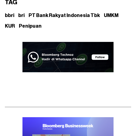
TAG
bbri
bri
PT Bank Rakyat Indonesia Tbk
UMKM
KUR
Penipuan