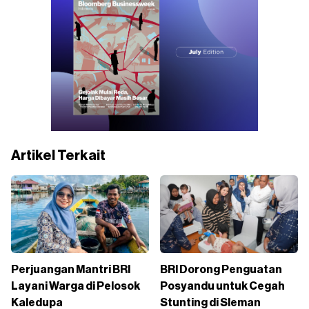
Artikel Terkait
Perjuangan Mantri BRI
BRI Dorong Penguatan
Layani Warga di Pelosok
Posyandu untuk Cegah
Kaledupa
Stunting di Sleman