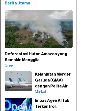
Berita Utama
Deforestasi Hutan Amazon yang
Semakin Menggila
Green
Kelanjutan Merger
Garuda (GIAA)
dengan Pelita Air
Market
Imbas Agen AI Tak
Terkontrol,