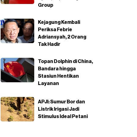
Group
Kejagung Kembali
Periksa Febrie
Adriansyah, 2 Orang
Tak Hadir
Topan Dolphin di China,
Bandara hingga
Stasiun Hentikan
Layanan
APJI: Sumur Bor dan
Listrik Irigasi Jadi
Stimulus Ideal Petani