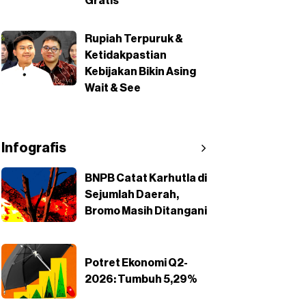
Gratis
Rupiah Terpuruk &
Ketidakpastian
Kebijakan Bikin Asing
Wait & See
Infografis
BNPB Catat Karhutla di
Sejumlah Daerah,
Bromo Masih Ditangani
Potret Ekonomi Q2-
2026: Tumbuh 5,29%