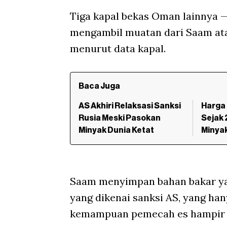
Tiga kapal bekas Oman lainnya —
mengambil muatan dari Saam atau
menurut data kapal.
Baca Juga
AS Akhiri Relaksasi Sanksi
Harga 
Rusia Meski Pasokan
Sejak 
Minyak Dunia Ketat
Minya
Saam menyimpan bahan bakar yan
yang dikenai sanksi AS, yang ha
kemampuan pemecah es hampir 