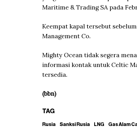
Maritime & Trading SA pada Febr
Keempat kapal tersebut sebelumn
Management Co.
Mighty Ocean tidak segera men
informasi kontak untuk Celtic M
tersedia.
(bbn)
TAG
Rusia
Sanksi Rusia
LNG
Gas Alam Ca