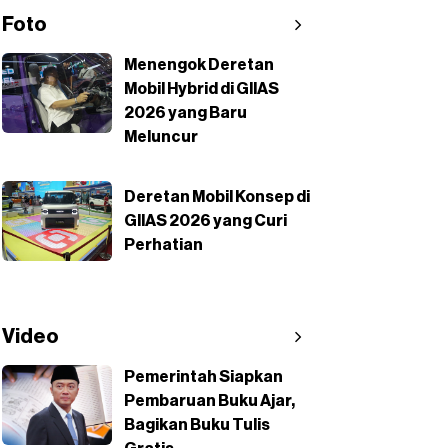
Foto
Menengok Deretan
Mobil Hybrid di GIIAS
2026 yang Baru
Meluncur
Deretan Mobil Konsep di
GIIAS 2026 yang Curi
Perhatian
Video
Pemerintah Siapkan
Pembaruan Buku Ajar,
Bagikan Buku Tulis