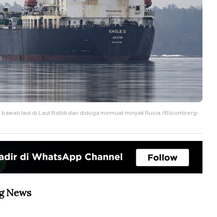
l bawah laut di Laut Baltik dan diduga memuat minyak Rusia./Bloomberg-
rg News