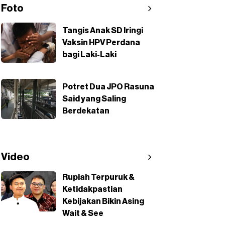
Foto
Tangis Anak SD Iringi
Vaksin HPV Perdana
bagi Laki-Laki
Potret Dua JPO Rasuna
Said yang Saling
Berdekatan
Video
Rupiah Terpuruk &
Ketidakpastian
Kebijakan Bikin Asing
Wait & See