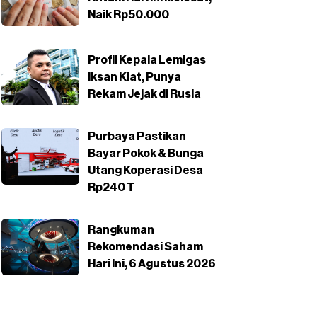
Naik Rp50.000
Profil Kepala Lemigas
Iksan Kiat, Punya
Rekam Jejak di Rusia
Purbaya Pastikan
Bayar Pokok & Bunga
Utang Koperasi Desa
Rp240 T
Rangkuman
Rekomendasi Saham
Hari Ini, 6 Agustus 2026