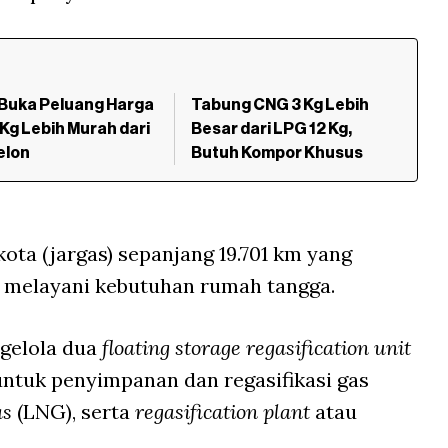
Buka Peluang Harga
Tabung CNG 3 Kg Lebih
Kg Lebih Murah dari
Besar dari LPG 12 Kg,
elon
Butuh Kompor Khusus
 kota (jargas) sepanjang 19.701 km yang
k melayani kebutuhan rumah tangga.
ngelola dua
floating storage regasification unit
 untuk penyimpanan dan regasifikasi gas
as
(LNG), serta
regasification plant
atau