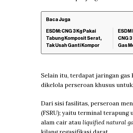
Baca Juga
ESDM: CNG 3 Kg Pakai
ESDM 
Tabung Komposit Serat,
CNG 3 
Tak Usah Ganti Kompor
Gas M
Selain itu, terdapat jaringan gas
dikelola perseroan khusus untu
Dari sisi fasilitas, perseroan me
(FSRU); yaitu terminal terapung
alam cair atau
liquified natural g
kilang regasifikasi darat.