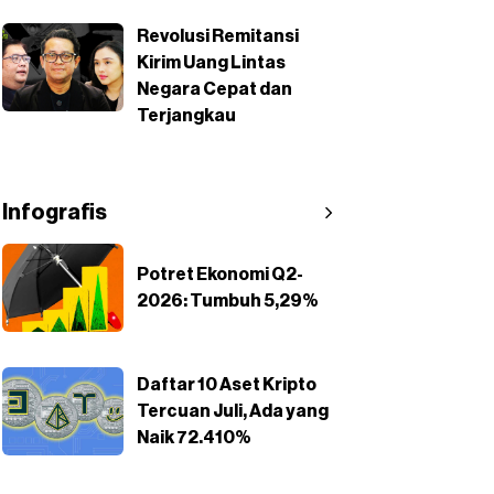
Revolusi Remitansi
Kirim Uang Lintas
Negara Cepat dan
Terjangkau
Infografis
Potret Ekonomi Q2-
2026: Tumbuh 5,29%
Daftar 10 Aset Kripto
Tercuan Juli, Ada yang
Naik 72.410%