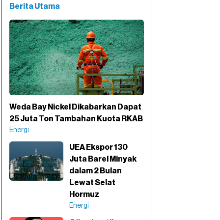
Berita Utama
Weda Bay Nickel Dikabarkan Dapat
25 Juta Ton Tambahan Kuota RKAB
Energi
UEA Ekspor 130
Juta Barel Minyak
dalam 2 Bulan
Lewat Selat
Hormuz
Energi