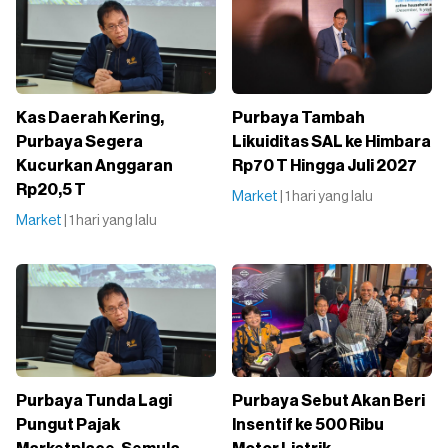
Kas Daerah Kering,
Purbaya Tambah
Purbaya Segera
Likuiditas SAL ke Himbara
Kucurkan Anggaran
Rp70 T Hingga Juli 2027
Rp20,5 T
Market
| 1 hari yang lalu
Market
| 1 hari yang lalu
Purbaya Tunda Lagi
Purbaya Sebut Akan Beri
Pungut Pajak
Insentif ke 500 Ribu