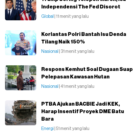
Independensi The Fed Disorot
Global
| 11 menit yang lalu
Korlantas Polri Bantah Isu Denda
Tilang Naik 150%
Nasional
| 31 menit yang lalu
Respons Kemhut Soal Dugaan Suap
Pelepasan Kawasan Hutan
Nasional
| 41 menit yang lalu
PTBA Ajukan BACBIE Jadi KEK,
Harap Insentif Proyek DME Batu
Bara
Energi
| 51 menit yang lalu