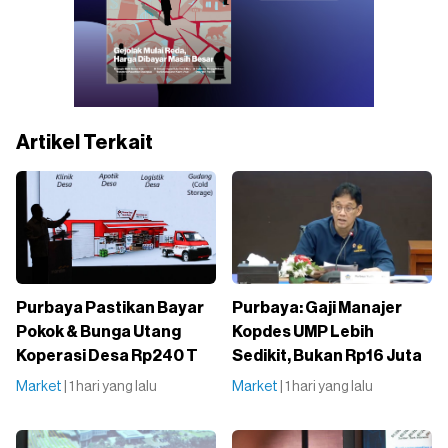
Artikel Terkait
Purbaya Pastikan Bayar
Purbaya: Gaji Manajer
Pokok & Bunga Utang
Kopdes UMP Lebih
Koperasi Desa Rp240 T
Sedikit, Bukan Rp16 Juta
Market
| 1 hari yang lalu
Market
| 1 hari yang lalu