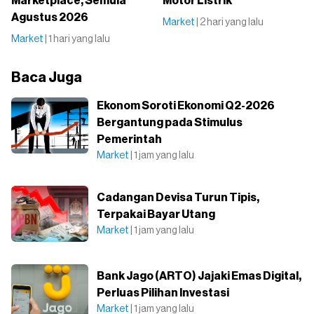
Marketplace, Semula
Motor Listrik
Agustus 2026
Market
| 2 hari yang lalu
Market
| 1 hari yang lalu
Baca Juga
Ekonom Soroti Ekonomi Q2-2026
Bergantung pada Stimulus
Pemerintah
Market
| 1 jam yang lalu
Cadangan Devisa Turun Tipis,
Terpakai Bayar Utang
Market
| 1 jam yang lalu
Bank Jago (ARTO) Jajaki Emas Digital,
Perluas Pilihan Investasi
Market
| 1 jam yang lalu