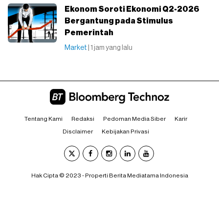
Ekonom Soroti Ekonomi Q2-2026
Bergantung pada Stimulus
Pemerintah
Market
| 1 jam yang lalu
Tentang Kami
Redaksi
Pedoman Media Siber
Karir
Disclaimer
Kebijakan Privasi
Hak Cipta © 2023 - Properti Berita Mediatama Indonesia