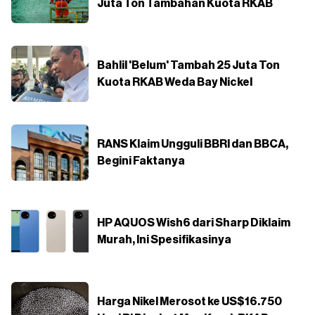
Juta Ton Tambahan Kuota RKAB
Bahlil 'Belum' Tambah 25 Juta Ton
Kuota RKAB Weda Bay Nickel
RANS Klaim Ungguli BBRI dan BBCA,
Begini Faktanya
HP AQUOS Wish6 dari Sharp Diklaim
Murah, Ini Spesifikasinya
Harga Nikel Merosot ke US$16.750