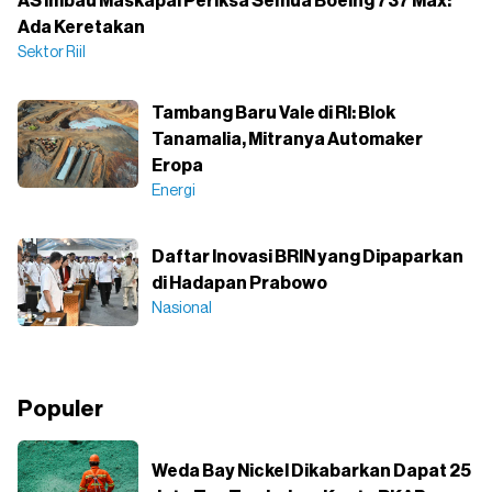
AS Imbau Maskapai Periksa Semua Boeing 737 Max:
Ada Keretakan
Sektor Riil
Tambang Baru Vale di RI: Blok
Tanamalia, Mitranya Automaker
Eropa
Energi
Daftar Inovasi BRIN yang Dipaparkan
di Hadapan Prabowo
Nasional
Populer
Weda Bay Nickel Dikabarkan Dapat 25