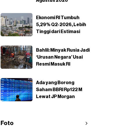
Agustus 2026
Ekonomi RI Tumbuh
5,29% Q2-2026, Lebih
Tinggi dari Estimasi
Bahlil: Minyak Rusia Jadi
‘Urusan Negara’ Usai
Resmi Masuk RI
Ada yang Borong
Saham BBRI Rp122 M
Lewat JP Morgan
Foto