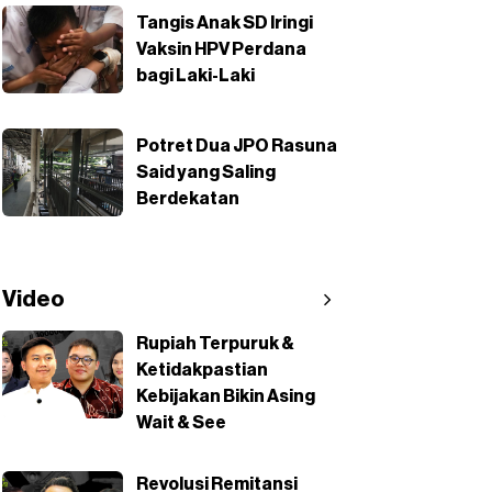
Tangis Anak SD Iringi
Vaksin HPV Perdana
bagi Laki-Laki
Potret Dua JPO Rasuna
Said yang Saling
Berdekatan
Video
Rupiah Terpuruk &
Ketidakpastian
Kebijakan Bikin Asing
Wait & See
Revolusi Remitansi