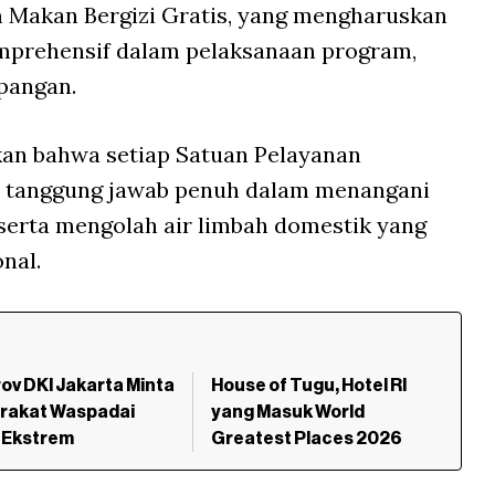
 Makan Bergizi Gratis, yang mengharuskan
omprehensif dalam pelaksanaan program,
pangan.
kan bahwa setiap Satuan Pelayanan
i tanggung jawab penuh dalam menangani
serta mengolah air limbah domestik yang
nal.
v DKI Jakarta Minta
House of Tugu, Hotel RI
rakat Waspadai
yang Masuk World
 Ekstrem
Greatest Places 2026