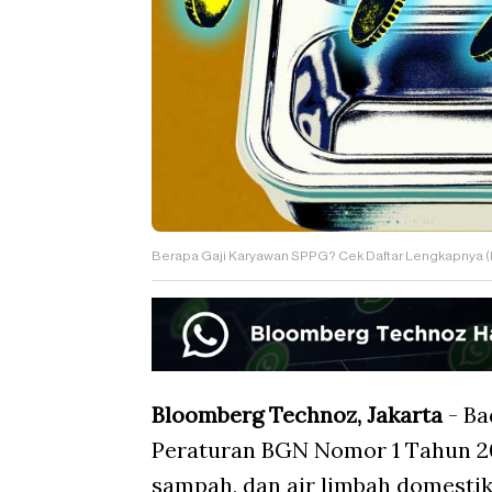
Berapa Gaji Karyawan SPPG? Cek Daftar Lengkapnya
Bloomberg Technoz, Jakarta
- Ba
Peraturan BGN Nomor 1 Tahun 2
sampah, dan air limbah domesti