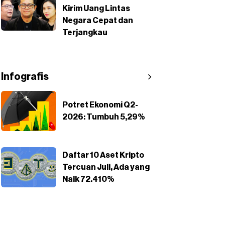
Kirim Uang Lintas
Negara Cepat dan
Terjangkau
Infografis
Potret Ekonomi Q2-
2026: Tumbuh 5,29%
Daftar 10 Aset Kripto
Tercuan Juli, Ada yang
Naik 72.410%