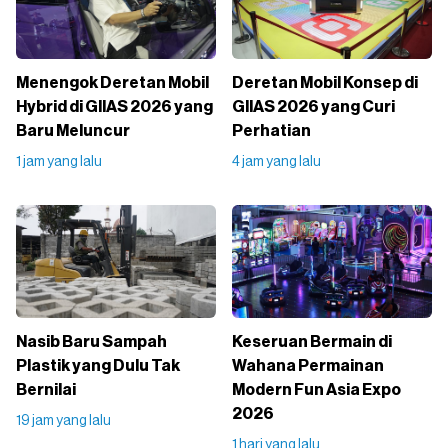
Menengok Deretan Mobil
Deretan Mobil Konsep di
Hybrid di GIIAS 2026 yang
GIIAS 2026 yang Curi
Baru Meluncur
Perhatian
1 jam yang lalu
4 jam yang lalu
Nasib Baru Sampah
Keseruan Bermain di
Plastik yang Dulu Tak
Wahana Permainan
Bernilai
Modern Fun Asia Expo
2026
19 jam yang lalu
1 hari yang lalu