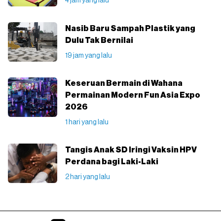
4 jam yang lalu
Nasib Baru Sampah Plastik yang
Dulu Tak Bernilai
19 jam yang lalu
Keseruan Bermain di Wahana
Permainan Modern Fun Asia Expo
2026
1 hari yang lalu
Tangis Anak SD Iringi Vaksin HPV
Perdana bagi Laki-Laki
2 hari yang lalu