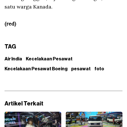
satu warga Kanada.
(red)
TAG
Air India
Kecelakaan Pesawat
Kecelakaan Pesawat Boeing
pesawat
foto
Artikel Terkait