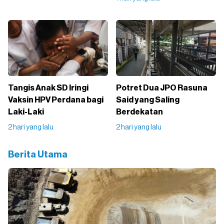
Tangis Anak SD Iringi
Potret Dua JPO Rasuna
Vaksin HPV Perdana bagi
Said yang Saling
Laki-Laki
Berdekatan
2 hari yang lalu
2 hari yang lalu
Berita Utama