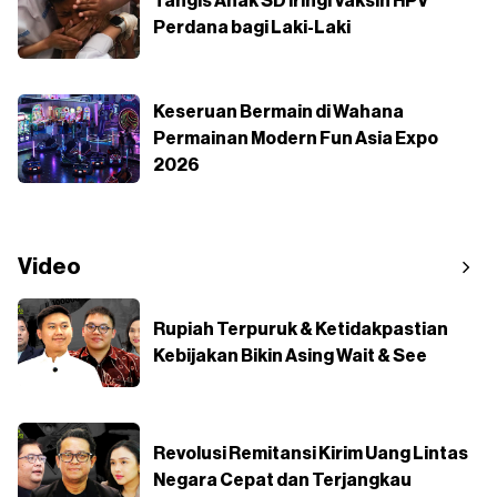
Tangis Anak SD Iringi Vaksin HPV
Perdana bagi Laki-Laki
Keseruan Bermain di Wahana
Permainan Modern Fun Asia Expo
2026
Video
Rupiah Terpuruk & Ketidakpastian
Kebijakan Bikin Asing Wait & See
Revolusi Remitansi Kirim Uang Lintas
Negara Cepat dan Terjangkau