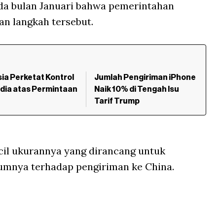
a bulan Januari bahwa pemerintahan
 langkah tersebut.
ia Perketat Kontrol
Jumlah Pengiriman iPhone
idia atas Permintaan
Naik 10% di Tengah Isu
Tarif Trump
cil ukurannya yang dirancang untuk
mnya terhadap pengiriman ke China.