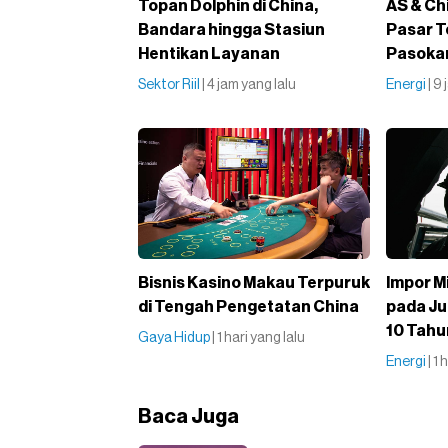
Topan Dolphin di China,
AS & Ch
Bandara hingga Stasiun
Pasar T
Hentikan Layanan
Pasoka
Sektor Riil
| 4 jam yang lalu
Energi
| 9
Bisnis Kasino Makau Terpuruk
Impor M
di Tengah Pengetatan China
pada Ju
10 Tahu
Gaya Hidup
| 1 hari yang lalu
Energi
| 1
Baca Juga