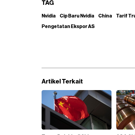
TAG
Nvidia
Cip Baru Nvidia
China
Tarif T
Pengetatan Ekspor AS
Artikel Terkait