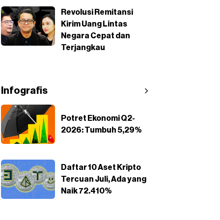
Revolusi Remitansi
Kirim Uang Lintas
Negara Cepat dan
Terjangkau
Infografis
Potret Ekonomi Q2-
2026: Tumbuh 5,29%
Daftar 10 Aset Kripto
Tercuan Juli, Ada yang
Naik 72.410%