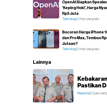
OpenAI Siapkan Speaker
'Keping Hoki', Harga Nya
Rp5 Juta
Teknologi
| 1 hari yang lalu
Bocoran Harga iPhone 1
dan Pro Max, Tembus R
Jutaan?
Teknologi
| 1 hari yang lalu
Lainnya
Kebakaran
Pastikan 
Nasional
| 2 jam yang