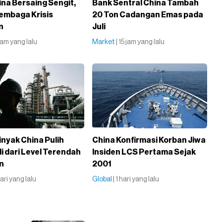
ina Bersaing Sengit,
Bank Sentral China Tambah
embaga Krisis
20 Ton Cadangan Emas pada
n
Juli
 jam yang lalu
Market
| 15 jam yang lalu
inyak China Pulih
China Konfirmasi Korban Jiwa
li dari Level Terendah
Insiden LCS Pertama Sejak
n
2001
 hari yang lalu
Global
| 1 hari yang lalu