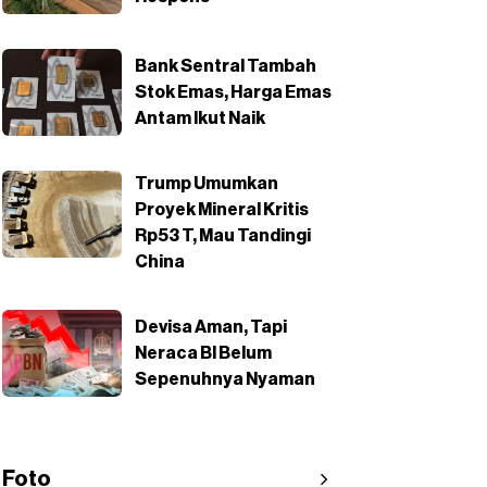
Bank Sentral Tambah
Stok Emas, Harga Emas
Antam Ikut Naik
Trump Umumkan
Proyek Mineral Kritis
Rp53 T, Mau Tandingi
China
Devisa Aman, Tapi
Neraca BI Belum
Sepenuhnya Nyaman
Foto