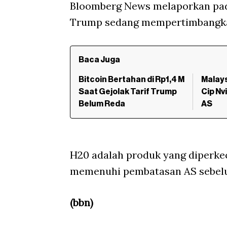
Bloomberg News melaporkan pad
Trump sedang mempertimbangkan
Baca Juga
Bitcoin Bertahan di Rp1,4 M
Malays
Saat Gejolak Tarif Trump
Cip Nv
Belum Reda
AS
H20 adalah produk yang diperke
memenuhi pembatasan AS sebelu
(bbn)