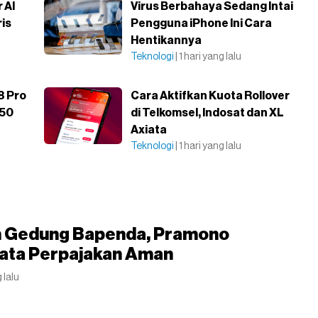
 AI
Virus Berbahaya Sedang Intai
ris
Pengguna iPhone Ini Cara
Hentikannya
Teknologi
| 1 hari yang lalu
8 Pro
Cara Aktifkan Kuota Rollover
p50
di Telkomsel, Indosat dan XL
Axiata
Teknologi
| 1 hari yang lalu
 Gedung Bapenda, Pramono
Data Perpajakan Aman
 lalu