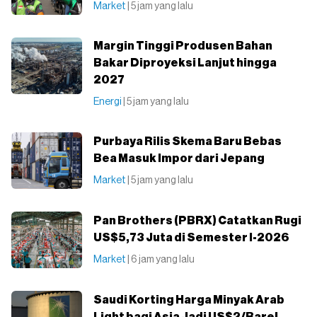
Market
| 5 jam yang lalu
Margin Tinggi Produsen Bahan
Bakar Diproyeksi Lanjut hingga
2027
Energi
| 5 jam yang lalu
Purbaya Rilis Skema Baru Bebas
Bea Masuk Impor dari Jepang
Market
| 5 jam yang lalu
Pan Brothers (PBRX) Catatkan Rugi
US$5,73 Juta di Semester I-2026
Market
| 6 jam yang lalu
Saudi Korting Harga Minyak Arab
Light bagi Asia Jadi US$2/Barel