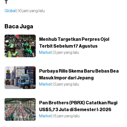
T
Global
| 10 jam yang lalu
Baca Juga
Menhub Targetkan Perpres Ojol
Terbit Sebelum 17 Agustus
Market
| 5 jam yang lalu
Purbaya Rilis Skema Baru Bebas Bea
Masuk Impor dari Jepang
Market
| 5 jam yang lalu
Pan Brothers (PBRX) Catatkan Rugi
US$5,73 Juta di Semester I-2026
Market
| 6 jam yang lalu