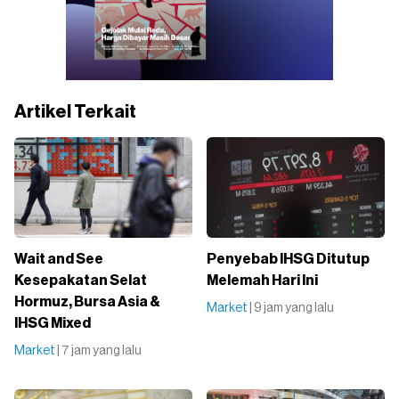
Artikel Terkait
Wait and See
Penyebab IHSG Ditutup
Kesepakatan Selat
Melemah Hari Ini
Hormuz, Bursa Asia &
Market
| 9 jam yang lalu
IHSG Mixed
Market
| 7 jam yang lalu