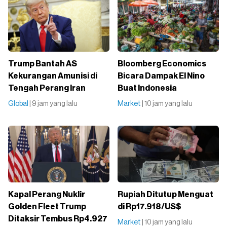
Trump Bantah AS
Bloomberg Economics
Kekurangan Amunisi di
Bicara Dampak El Nino
Tengah Perang Iran
Buat Indonesia
Global
| 9 jam yang lalu
Market
| 10 jam yang lalu
Kapal Perang Nuklir
Rupiah Ditutup Menguat
Golden Fleet Trump
di Rp17.918/US$
Ditaksir Tembus Rp4.927
Market
| 10 jam yang lalu