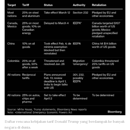
Daftar rencana kebijakan tarif Donald Trump yang berdampak ke banyak
negara di dunia.