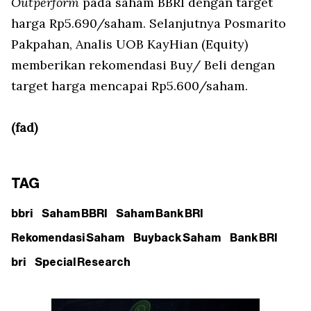
Outperform
pada saham BBRI dengan target
harga Rp5.690/saham. Selanjutnya Posmarito
Pakpahan, Analis UOB KayHian (Equity)
memberikan rekomendasi Buy/ Beli dengan
target harga mencapai Rp5.600/saham.
(fad)
TAG
bbri
Saham BBRI
Saham Bank BRI
Rekomendasi Saham
Buyback Saham
Bank BRI
bri
Special Research