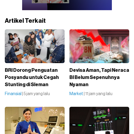
Artikel Terkait
BRI Dorong Penguatan
Devisa Aman, Tapi Neraca
Posyandu untuk Cegah
BI Belum Sepenuhnya
Stunting di Sleman
Nyaman
Finansial
| 5 jam yang lalu
Market
| 11 jam yang lalu