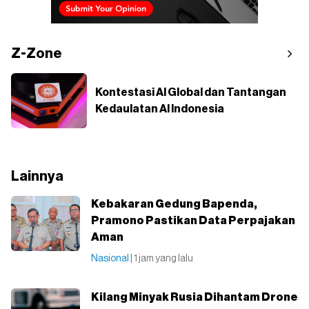
Z-Zone
Kontestasi AI Global dan Tantangan
Kedaulatan AI Indonesia
Lainnya
Kebakaran Gedung Bapenda,
Pramono Pastikan Data Perpajakan
Aman
Nasional
| 1 jam yang lalu
Kilang Minyak Rusia Dihantam Drone