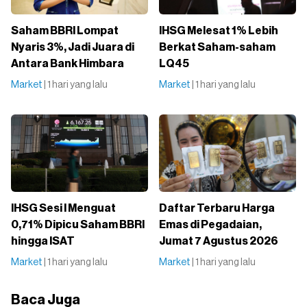
Saham BBRI Lompat
IHSG Melesat 1% Lebih
Nyaris 3%, Jadi Juara di
Berkat Saham-saham
Antara Bank Himbara
LQ45
Market
| 1 hari yang lalu
Market
| 1 hari yang lalu
IHSG Sesi I Menguat
Daftar Terbaru Harga
0,71% Dipicu Saham BBRI
Emas di Pegadaian,
hingga ISAT
Jumat 7 Agustus 2026
Market
| 1 hari yang lalu
Market
| 1 hari yang lalu
Baca Juga