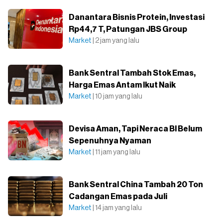
Danantara Bisnis Protein, Investasi
Rp44,7 T, Patungan JBS Group
Market
| 2 jam yang lalu
Bank Sentral Tambah Stok Emas,
Harga Emas Antam Ikut Naik
Market
| 10 jam yang lalu
Devisa Aman, Tapi Neraca BI Belum
Sepenuhnya Nyaman
Market
| 11 jam yang lalu
Bank Sentral China Tambah 20 Ton
Cadangan Emas pada Juli
Market
| 14 jam yang lalu