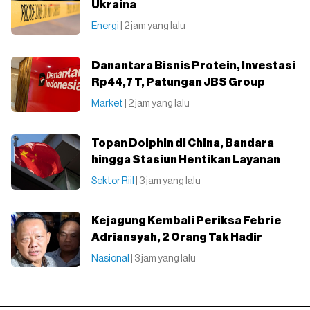
Ukraina
Energi
| 2 jam yang lalu
Danantara Bisnis Protein, Investasi
Rp44,7 T, Patungan JBS Group
Market
| 2 jam yang lalu
Topan Dolphin di China, Bandara
hingga Stasiun Hentikan Layanan
Sektor Riil
| 3 jam yang lalu
Kejagung Kembali Periksa Febrie
Adriansyah, 2 Orang Tak Hadir
Nasional
| 3 jam yang lalu