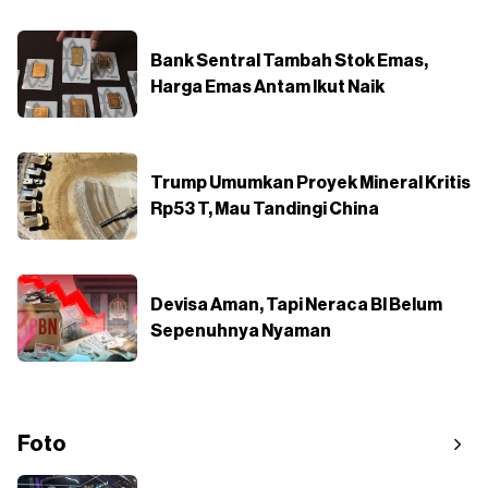
Bank Sentral Tambah Stok Emas,
Harga Emas Antam Ikut Naik
Trump Umumkan Proyek Mineral Kritis
Rp53 T, Mau Tandingi China
Devisa Aman, Tapi Neraca BI Belum
Sepenuhnya Nyaman
Foto