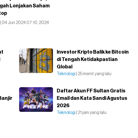
ngah Lonjakan Saham
top
i
| 04 Jun 2024 07:10, 2024
nt
Investor Kripto Balik ke Bitcoin
i
di Tengah Ketidakpastian
Global
Teknologi
| 25 menit yang lalu
Daftar Akun FF Sultan Gratis
anjir
Email dan Kata Sandi Agustus
2026
Teknologi
| 21 jam yang lalu