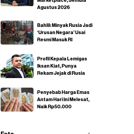
Marketplace, Semula
Agustus 2026
Bahlil: Minyak Rusia Jadi
‘Urusan Negara’ Usai
Resmi Masuk RI
Profil Kepala Lemigas
Iksan Kiat, Punya
Rekam Jejak di Rusia
Penyebab Harga Emas
Antam Hari Ini Melesat,
Naik Rp50.000