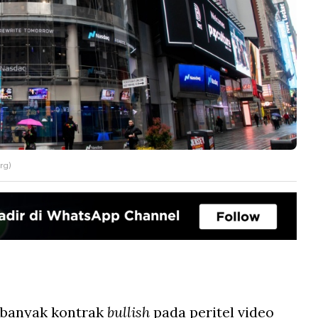
rg)
i banyak kontrak
bullish
pada peritel video