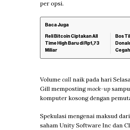
per opsi.
Baca Juga
Reli Bitcoin Ciptakan All
Bos T
Time High Baru di Rp1,73
Donal
Miliar
Cegah
Volume
call
naik pada hari Selasa
Gill memposting
mock-up
sampul
komputer kosong dengan pemuta
Spekulasi mengenai maksud dari
saham Unity Software Inc dan Cl