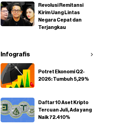
Revolusi Remitansi
Kirim Uang Lintas
Negara Cepat dan
Terjangkau
Infografis
Potret Ekonomi Q2-
2026: Tumbuh 5,29%
Daftar 10 Aset Kripto
Tercuan Juli, Ada yang
Naik 72.410%