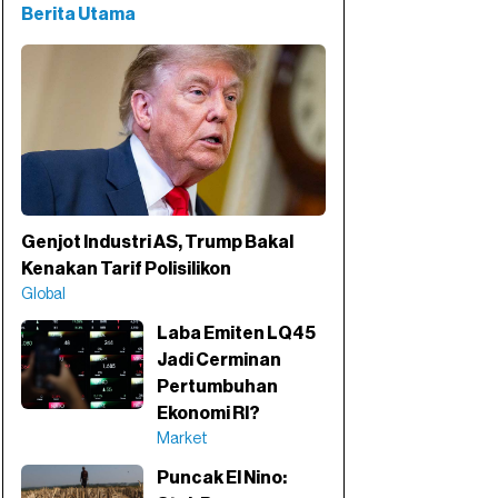
Berita Utama
Genjot Industri AS, Trump Bakal
Kenakan Tarif Polisilikon
Global
Laba Emiten LQ45
Jadi Cerminan
Pertumbuhan
Ekonomi RI?
Market
Puncak El Nino: