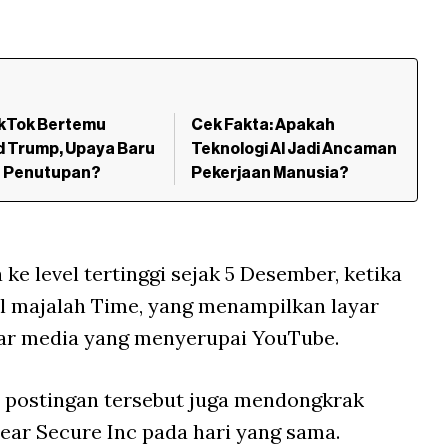
ikTok Bertemu
Cek Fakta: Apakah
d Trump, Upaya Baru
Teknologi AI Jadi Ancaman
 Penutupan?
Pekerjaan Manusia?
 ke level tertinggi sejak 5 Desember, ketika
 majalah Time, yang menampilkan layar
r media yang menyerupai YouTube.
 postingan tersebut juga mendongkrak
ear Secure Inc pada hari yang sama.