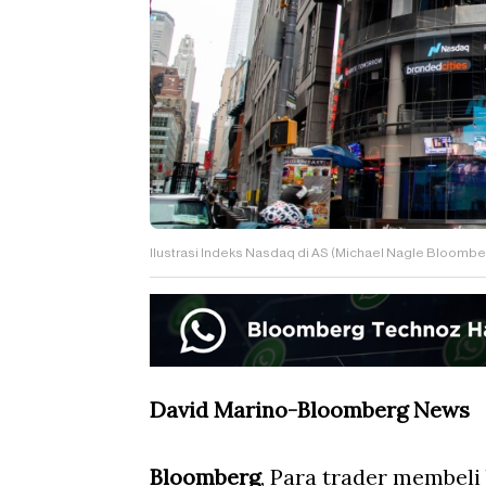
Ilustrasi Indeks Nasdaq di AS (Michael Nagle Bloombe
David Marino-Bloomberg News
Bloomberg
, Para trader membel