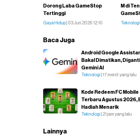
Dorong Laba GameStop
M di Te
Tertinggi
GameS
Gaya Hidup
| 03 Jun 2026 12:10
Teknolog
Baca Juga
Android Google Assista
Bakal Dimatikan, Digant
Gemini AI
Teknologi
| 17 menit yang lalu
Kode Redeem FC Mobile
Terbaru Agustus 2026, B
Hadiah Menarik
Teknologi
| 21 jam yang lalu
Lainnya