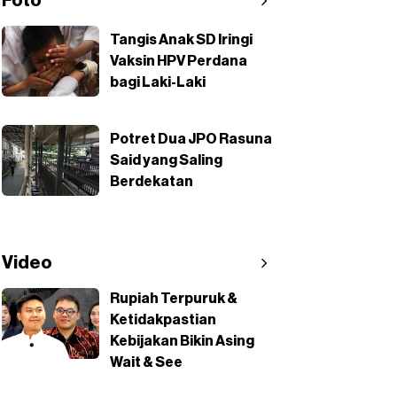
Foto
Tangis Anak SD Iringi
Vaksin HPV Perdana
bagi Laki-Laki
Potret Dua JPO Rasuna
Said yang Saling
Berdekatan
Video
Rupiah Terpuruk &
Ketidakpastian
Kebijakan Bikin Asing
Wait & See