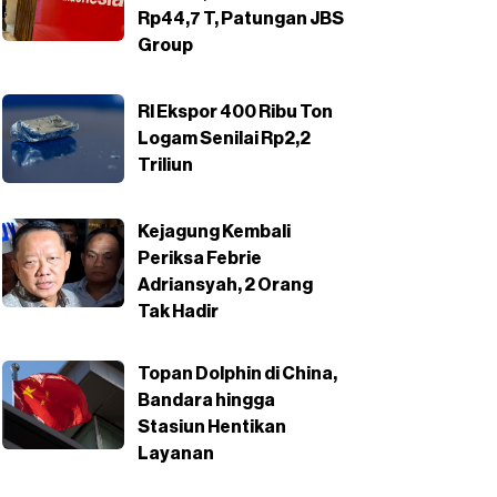
Rp44,7 T, Patungan JBS
Group
RI Ekspor 400 Ribu Ton
Logam Senilai Rp2,2
Triliun
Kejagung Kembali
Periksa Febrie
Adriansyah, 2 Orang
Tak Hadir
Topan Dolphin di China,
Bandara hingga
Stasiun Hentikan
Layanan