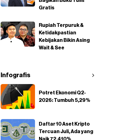
Bagikan Buku Tulis
Gratis
Rupiah Terpuruk &
Ketidakpastian
Kebijakan Bikin Asing
Wait & See
Infografis
Potret Ekonomi Q2-
2026: Tumbuh 5,29%
Daftar 10 Aset Kripto
Tercuan Juli, Ada yang
Naik 72.410%