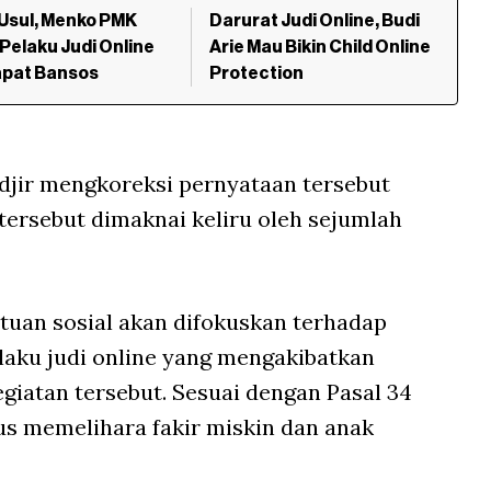
 Usul, Menko PMK
Darurat Judi Online, Budi
Pelaku Judi Online
Arie Mau Bikin Child Online
apat Bansos
Protection
djir mengkoreksi pernyataan tersebut
ersebut dimaknai keliru oleh sejumlah
tuan sosial akan difokuskan terhadap
elaku judi online yang mengakibatkan
giatan tersebut. Sesuai dengan Pasal 34
us memelihara fakir miskin dan anak