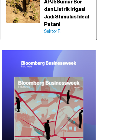
APJI: Sumur Bor
dan Listrik Irigasi
Jadi Stimulus Ideal
Petani
Sektor Riil