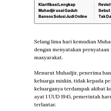
Klarifikasi Lengkap
Revisi
Muhadjir usai Gaduh
Sebut 
Bansos Solusi Judi Online
Tak D
Selang lima hari kemudian Muha
dengan menyatakan pernyataan t
masyarakat.
Menurut Muhadjir, penerima ban
keluarga miskin, tidak kepada p
keluarganya terdampak akibat ke
ayat 1 UUD 1945, pemerintah har
terlantar.