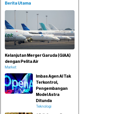
Berita Utama
Kelanjutan Merger Garuda (GIAA)
dengan Pelita Air
Market
Imbas Agen AI Tak
Terkontrol,
Pengembangan
Model Astra
Ditunda
Teknologi