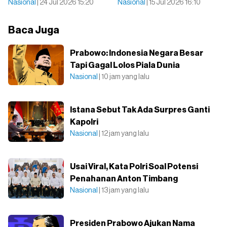
Nasional
| 24 Jul 2026 15:20
Nasional
| 15 Jul 2026 16:10
Baca Juga
Prabowo: Indonesia Negara Besar
Tapi Gagal Lolos Piala Dunia
Nasional
| 10 jam yang lalu
Istana Sebut Tak Ada Surpres Ganti
Kapolri
Nasional
| 12 jam yang lalu
Usai Viral, Kata Polri Soal Potensi
Penahanan Anton Timbang
Nasional
| 13 jam yang lalu
Presiden Prabowo Ajukan Nama