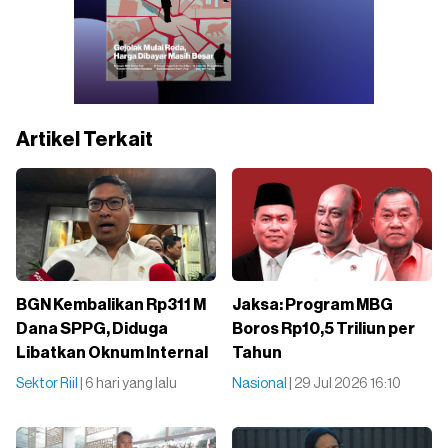
Artikel Terkait
BGN Kembalikan Rp311 M
Jaksa: Program MBG
Dana SPPG, Diduga
Boros Rp10,5 Triliun per
Libatkan Oknum Internal
Tahun
Sektor Riil
| 6 hari yang lalu
Nasional
| 29 Jul 2026 16:10