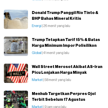
Donald Trump Panggil Rio Tinto &
BHP Bahas Mineral Kritis
Energi
| 26 menit yang lalu
Trump Tetapkan Tarif 15% & Batas
Harga Minimum Impor Polisilikon
Global
| 41 menit yang lalu
Wall Street Merosot Akibat AS-Iran
Picu Lonjakan Harga Minyak
Market
| 58 menit yang lalu
Menhub Targetkan Perpres Ojol
Terbit Sebelum 17 Agustus
Market
| 9 jam yang lalu