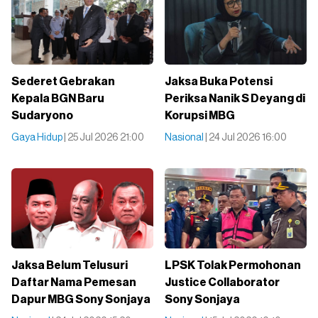
Sederet Gebrakan
Jaksa Buka Potensi
Kepala BGN Baru
Periksa Nanik S Deyang di
Sudaryono
Korupsi MBG
Gaya Hidup
| 25 Jul 2026 21:00
Nasional
| 24 Jul 2026 16:00
Jaksa Belum Telusuri
LPSK Tolak Permohonan
Daftar Nama Pemesan
Justice Collaborator
Dapur MBG Sony Sonjaya
Sony Sonjaya