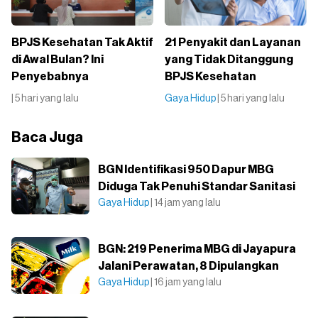
BPJS Kesehatan Tak Aktif
21 Penyakit dan Layanan
di Awal Bulan? Ini
yang Tidak Ditanggung
Penyebabnya
BPJS Kesehatan
| 5 hari yang lalu
Gaya Hidup
| 5 hari yang lalu
Baca Juga
BGN Identifikasi 950 Dapur MBG
Diduga Tak Penuhi Standar Sanitasi
Gaya Hidup
| 14 jam yang lalu
BGN: 219 Penerima MBG di Jayapura
Jalani Perawatan, 8 Dipulangkan
Gaya Hidup
| 16 jam yang lalu