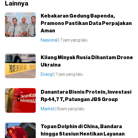
Lainnya
Kebakaran Gedung Bapenda,
Pramono Pastikan Data Perpajakan
Aman
Nasional
| 7 jam yang lalu
Kilang Minyak Rusia Dihantam Drone
Ukraina
Energi
| 7 jam yang lalu
Danantara Bisnis Protein, Investasi
Rp44,7 T, Patungan JBS Group
Market
| 8 jam yang lalu
Topan Dolphin di China, Bandara
hingga Stasiun Hentikan Layanan