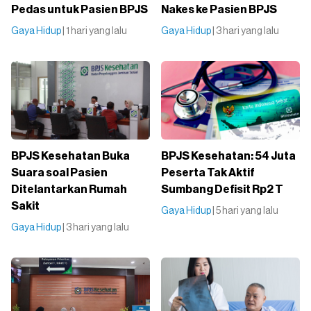
Pedas untuk Pasien BPJS
Nakes ke Pasien BPJS
Gaya Hidup
| 1 hari yang lalu
Gaya Hidup
| 3 hari yang lalu
BPJS Kesehatan Buka
BPJS Kesehatan: 54 Juta
Suara soal Pasien
Peserta Tak Aktif
Ditelantarkan Rumah
Sumbang Defisit Rp2 T
Sakit
Gaya Hidup
| 5 hari yang lalu
Gaya Hidup
| 3 hari yang lalu