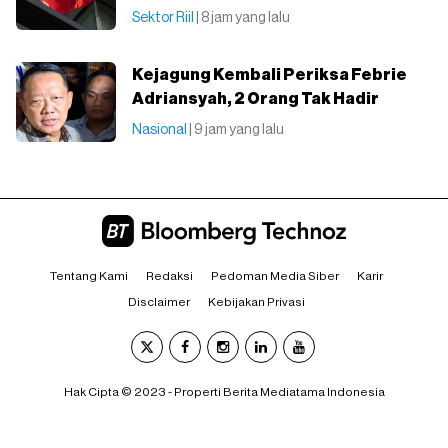
Sektor Riil
| 8 jam yang lalu
Kejagung Kembali Periksa Febrie
Adriansyah, 2 Orang Tak Hadir
Nasional
| 9 jam yang lalu
Tentang Kami
Redaksi
Pedoman Media Siber
Karir
Disclaimer
Kebijakan Privasi
Hak Cipta © 2023 - Properti Berita Mediatama Indonesia