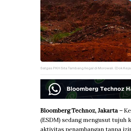
Satgas PKH Sita Tambang Ilegal di Morowali. (Dok Kej
Bloomberg Technoz, Jakarta –
Ke
(ESDM) sedang mengusut tujuh k
aktivitas penambangan tanpa izi