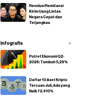
Revolusi Remitansi
Kirim Uang Lintas
Negara Cepat dan
Terjangkau
Infografis
Potret Ekonomi Q2-
2026: Tumbuh 5,29%
Daftar 10 Aset Kripto
Tercuan Juli, Ada yang
Naik 72.410%