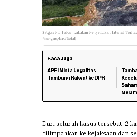
Satgas PKH Akan Lakukan Penyelidikan Intensif Terha
@satgaspkhofficial)
Baca Juga
APRI Minta Legalitas
Tamba
Tambang Rakyat ke DPR
Kecel
Saham
Melam
Dari seluruh kasus tersebut; 2 ka
dilimpahkan ke kejaksaan dan se