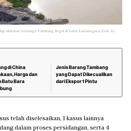
dap Aktivitas Dermaga Tambang Ilegal di Kutai Kartanegara (Dok. IG
ng di China
Jenis Barang Tambang
akaan, Harga dan
yang Dapat Dikecualikan
 Batu Bara
dari Ekspor 1 Pintu
bung
sus telah diselesaikan, 1 kasus lainnya
dang dalam proses persidangan, serta 4