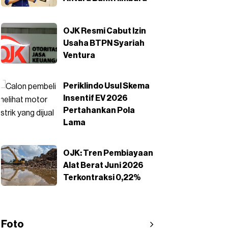
OJK Resmi Cabut Izin
Usaha BTPN Syariah
Ventura
Periklindo Usul Skema
Insentif EV 2026
Pertahankan Pola
Lama
OJK: Tren Pembiayaan
Alat Berat Juni 2026
Terkontraksi 0,22%
Foto