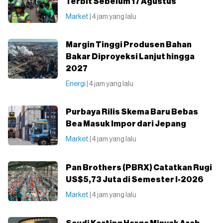
Terbit Sebelum 17 Agustus
Market
| 4 jam yang lalu
Margin Tinggi Produsen Bahan
Bakar Diproyeksi Lanjut hingga
2027
Energi
| 4 jam yang lalu
Purbaya Rilis Skema Baru Bebas
Bea Masuk Impor dari Jepang
Market
| 4 jam yang lalu
Pan Brothers (PBRX) Catatkan Rugi
US$5,73 Juta di Semester I-2026
Market
| 4 jam yang lalu