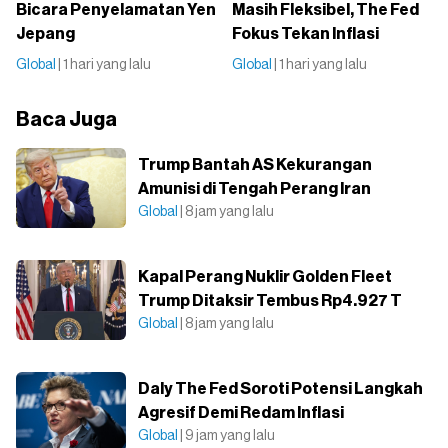
Bicara Penyelamatan Yen
Masih Fleksibel, The Fed
Jepang
Fokus Tekan Inflasi
Global
| 1 hari yang lalu
Global
| 1 hari yang lalu
Baca Juga
Trump Bantah AS Kekurangan
Amunisi di Tengah Perang Iran
Global
| 8 jam yang lalu
Kapal Perang Nuklir Golden Fleet
Trump Ditaksir Tembus Rp4.927 T
Global
| 8 jam yang lalu
Daly The Fed Soroti Potensi Langkah
Agresif Demi Redam Inflasi
Global
| 9 jam yang lalu