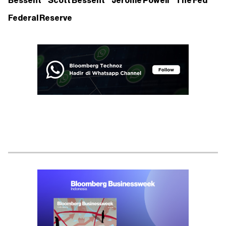
Bessent
Scott Bessent
Jerome Powell
The Fed
Federal Reserve