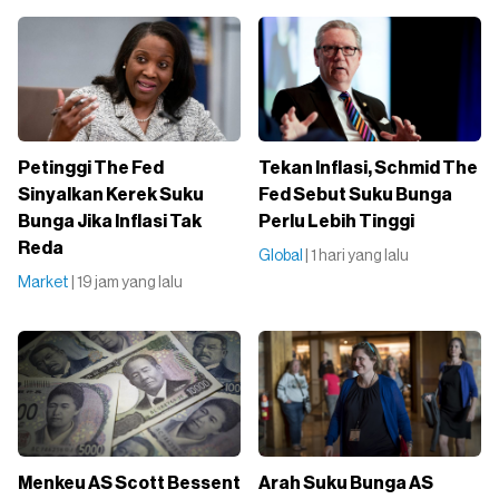
Petinggi The Fed
Tekan Inflasi, Schmid The
Sinyalkan Kerek Suku
Fed Sebut Suku Bunga
Bunga Jika Inflasi Tak
Perlu Lebih Tinggi
Reda
Global
| 1 hari yang lalu
Market
| 19 jam yang lalu
Menkeu AS Scott Bessent
Arah Suku Bunga AS