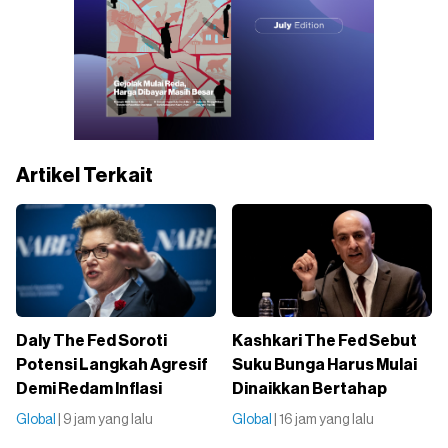
Artikel Terkait
Daly The Fed Soroti
Kashkari The Fed Sebut
Potensi Langkah Agresif
Suku Bunga Harus Mulai
Demi Redam Inflasi
Dinaikkan Bertahap
Global
| 9 jam yang lalu
Global
| 16 jam yang lalu