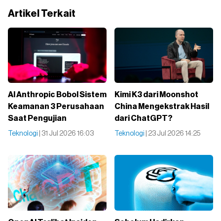
Artikel Terkait
AI Anthropic Bobol Sistem
Kimi K3 dari Moonshot
Keamanan 3 Perusahaan
China Mengekstrak Hasil
Saat Pengujian
dari ChatGPT?
Teknologi
| 31 Jul 2026 16:03
Teknologi
| 23 Jul 2026 14:25