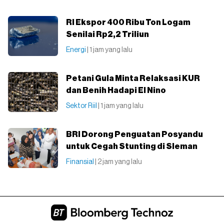
RI Ekspor 400 Ribu Ton Logam
Senilai Rp2,2 Triliun
Energi
| 1 jam yang lalu
Petani Gula Minta Relaksasi KUR
dan Benih Hadapi El Nino
Sektor Riil
| 1 jam yang lalu
BRI Dorong Penguatan Posyandu
untuk Cegah Stunting di Sleman
Finansial
| 2 jam yang lalu