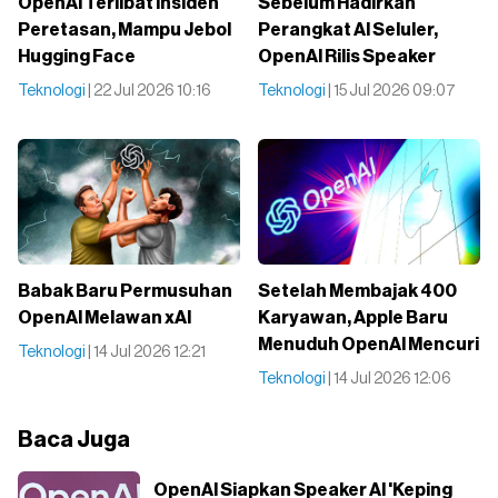
OpenAI Terlibat Insiden
Sebelum Hadirkan
Peretasan, Mampu Jebol
Perangkat AI Seluler,
Hugging Face
OpenAI Rilis Speaker
Teknologi
| 22 Jul 2026 10:16
Teknologi
| 15 Jul 2026 09:07
Babak Baru Permusuhan
Setelah Membajak 400
OpenAI Melawan xAI
Karyawan, Apple Baru
Menuduh OpenAI Mencuri
Teknologi
| 14 Jul 2026 12:21
Teknologi
| 14 Jul 2026 12:06
Baca Juga
OpenAI Siapkan Speaker AI 'Keping