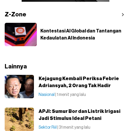
Z-Zone
Kontestasi AI Global dan Tantangan
Kedaulatan AI Indonesia
Lainnya
Kejagung Kembali Periksa Febrie
Adriansyah, 2 Orang Tak Hadir
Nasional
| 1 menit yang lalu
APJI: Sumur Bor dan Listrik Irigasi
Jadi Stimulus Ideal Petani
Sektor Riil
| 31 menit yang lalu