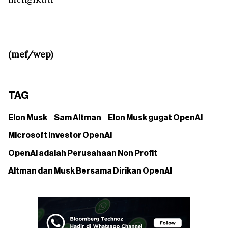
(mef/wep)
TAG
Elon Musk
Sam Altman
Elon Musk gugat OpenAI
Microsoft Investor OpenAI
OpenAI adalah Perusahaan Non Profit
Altman dan Musk Bersama Dirikan OpenAI