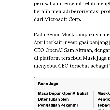
perusahaan tersebut telah mengk
beralih menjadi berorientasi pro
dari Microsoft Corp.
Pada Senin, Musk tampaknya me
April terkait investigasi panjan
CEO OpenAI Sam Altman, dengan
di platform tersebut. Musk jug
menyebut CEO tersebut sebagai 
Baca Juga
Masa Depan OpenAI Bakal
Musk C
Ditentukan oleh
Pengk
Pengadilan Pekan Ini
sebag