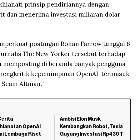
hianati prinsip pendiriannya dengan
fit dan menerima investasi miliaran dolar
mperkuat postingan Ronan Farrow tanggal 6
g jurnalis The New Yorker tersebut terhadap
 memposting di beranda banyak pengguna
a mengkritik kepemimpinan OpenAI, termasuk
“Scam Altman.”
erita
Ambisi Elon Musk
hianatan OpenAI
Kembangkan Robot, Tesla
ai Lembaga Riset
Guyung Investasi Rp430 T