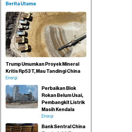
Berita Utama
Trump Umumkan Proyek Mineral
Kritis Rp53 T, Mau Tandingi China
Energi
Perbaikan Blok
Rokan Belum Usai,
Pembangkit Listrik
Masih Kendala
Energi
Bank Sentral China