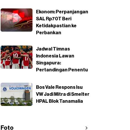
Ekonom: Perpanjangan
SAL Rp70T Beri
Ketidakpastian ke
Perbankan
Jadwal Timnas
Indonesia Lawan
Singapura:
Pertandingan Penentu
Bos Vale Respons Isu
VW Jadi Mitra di Smelter
HPAL Blok Tanamalia
Foto