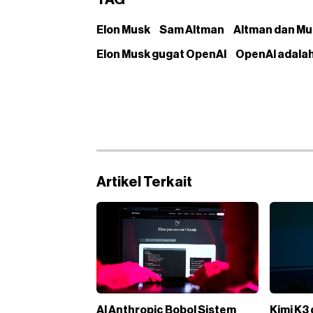
TAG
Elon Musk
Sam Altman
Altman dan Mu
Elon Musk gugat OpenAI
OpenAI adalah
Artikel Terkait
AI Anthropic Bobol Sistem
Kimi K3