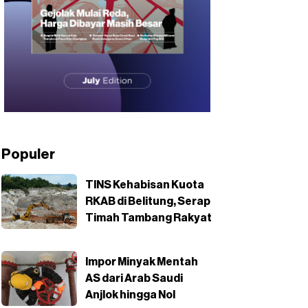
Populer
TINS Kehabisan Kuota
RKAB di Belitung, Serap
Timah Tambang Rakyat
Impor Minyak Mentah
AS dari Arab Saudi
Anjlok hingga Nol