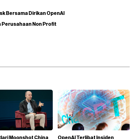
sk Bersama Dirikan OpenAI
 Perusahaan Non Profit
 dari Moonshot China
OpenAI Terlibat Insiden