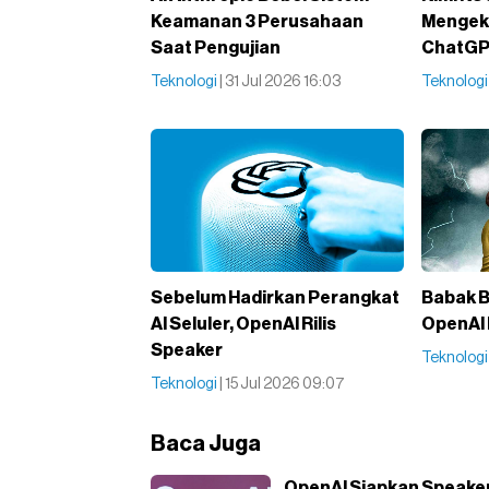
Keamanan 3 Perusahaan
Mengeks
Saat Pengujian
ChatG
Teknologi
| 31 Jul 2026 16:03
Teknolog
Sebelum Hadirkan Perangkat
Babak 
AI Seluler, OpenAI Rilis
OpenAI 
Speaker
Teknolog
Teknologi
| 15 Jul 2026 09:07
Baca Juga
OpenAI Siapkan Speaker