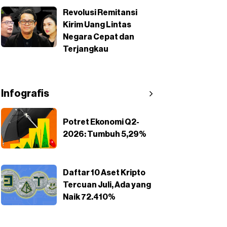
Revolusi Remitansi
Kirim Uang Lintas
Negara Cepat dan
Terjangkau
Infografis
Potret Ekonomi Q2-
2026: Tumbuh 5,29%
Daftar 10 Aset Kripto
Tercuan Juli, Ada yang
Naik 72.410%