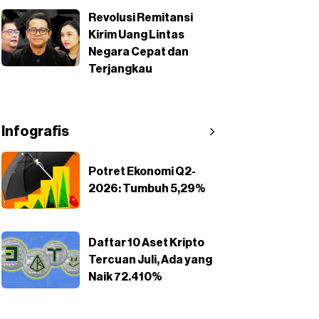
Revolusi Remitansi
Kirim Uang Lintas
Negara Cepat dan
Terjangkau
Infografis
Potret Ekonomi Q2-
2026: Tumbuh 5,29%
Daftar 10 Aset Kripto
Tercuan Juli, Ada yang
Naik 72.410%