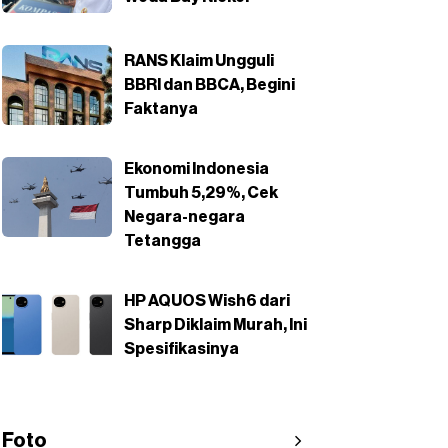
RANS Klaim Ungguli
BBRI dan BBCA, Begini
Faktanya
Ekonomi Indonesia
Tumbuh 5,29%, Cek
Negara-negara
Tetangga
HP AQUOS Wish6 dari
Sharp Diklaim Murah, Ini
Spesifikasinya
Foto