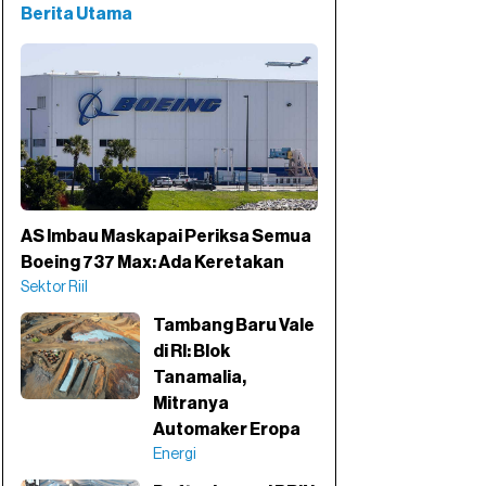
Berita Utama
AS Imbau Maskapai Periksa Semua
Boeing 737 Max: Ada Keretakan
Sektor Riil
Tambang Baru Vale
di RI: Blok
Tanamalia,
Mitranya
Automaker Eropa
Energi