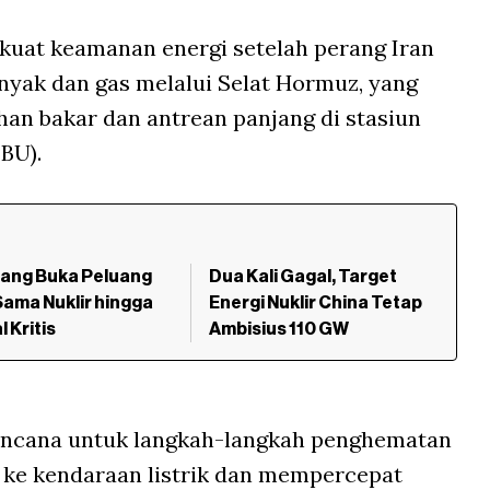
uat keamanan energi setelah perang Iran
yak dan gas melalui Selat Hormuz, yang
an bakar dan antrean panjang di stasiun
BU).
pang Buka Peluang
Dua Kali Gagal, Target
Sama Nuklir hingga
Energi Nuklir China Tetap
 Kritis
Ambisius 110 GW
encana untuk langkah-langkah penghematan
 ke kendaraan listrik dan mempercepat