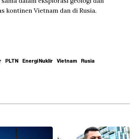
 sama dalam eksplorasi geologi dan
as kontinen Vietnam dan di Rusia.
r
PLTN
Energi Nuklir
Vietnam
Rusia