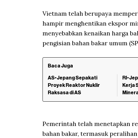
Vietnam telah berupaya memperk
hampir menghentikan ekspor min
menyebabkan kenaikan harga bah
pengisian bahan bakar umum (SP
Baca Juga
AS-Jepang Sepakati
RI-Je
Proyek Reaktor Nuklir
Kerja 
Raksasa di AS
Mineral
Pemerintah telah menetapkan r
bahan bakar, termasuk peralihan