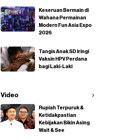
Keseruan Bermain di
Wahana Permainan
Modern Fun Asia Expo
2026
Tangis Anak SD Iringi
Vaksin HPV Perdana
bagi Laki-Laki
Video
Rupiah Terpuruk &
Ketidakpastian
Kebijakan Bikin Asing
Wait & See