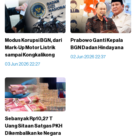
Modus Korupsi BGN, dari
Prabowo Ganti Kepala
Mark-Up Motor Listrik
BGN Dadan Hindayana
sampai Kongkalikong
02 Jun 2026 22:37
03 Jun 2026 22:27
Sebanyak Rp10,27 T
Uang Sitaan Satgas PKH
Dikembalikan ke Negara