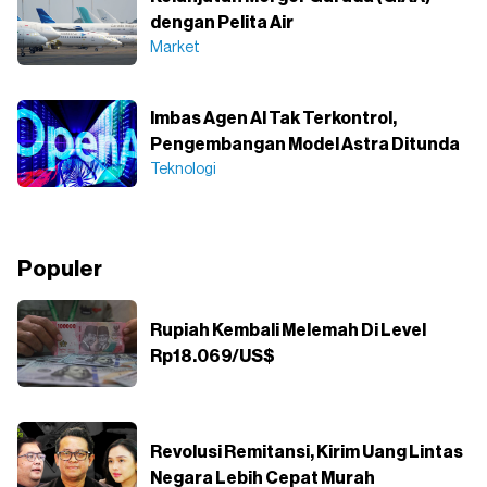
dengan Pelita Air
Market
Imbas Agen AI Tak Terkontrol,
Pengembangan Model Astra Ditunda
Teknologi
Populer
Rupiah Kembali Melemah Di Level
Rp18.069/US$
Revolusi Remitansi, Kirim Uang Lintas
Negara Lebih Cepat Murah