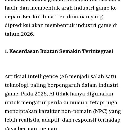
hadir dan membentuk arah industri game ke
depan. Berikut lima tren dominan yang
diprediksi akan membentuk industri game di
tahun 2026.
1. Kecerdasan Buatan Semakin Terintegrasi
Artificial Intelligence (AI) menjadi salah satu
teknologi paling berpengaruh dalam industri
game. Pada 2026, AI tidak hanya digunakan
untuk mengatur perilaku musuh, tetapi juga
menciptakan karakter non-pemain (NPC) yang
lebih realistis, adaptif, dan responsif terhadap
gaya bermain pemain.