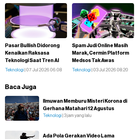
Pasar Bullish Didorong
Spam Judi Online Masih
Kenaikan Raksasa
Marak, Cermin Platform
Teknologi Saat Tren AI
Medsos Tak Awas
Teknologi
| 07 Jul 2026 06:08
Teknologi
| 03 Jul 2026 08:20
Baca Juga
Ilmuwan Memburu Misteri Korona di
Gerhana Matahari 12 Agustus
Teknologi
| 3 jam yang lalu
Ada Pola Gerakan Video Lama