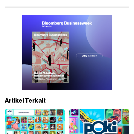
Artikel Terkait