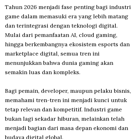
Tahun 2026 menjadi fase penting bagi industri
game dalam memasuki era yang lebih matang
dan terintegrasi dengan teknologi digital.
Mulai dari pemanfaatan AI, cloud gaming,
hingga berkembangnya ekosistem esports dan
marketplace digital, semua tren ini
menunjukkan bahwa dunia gaming akan
semakin luas dan kompleks.
Bagi pemain, developer, maupun pelaku bisnis,
memahami tren-tren ini menjadi kunci untuk
tetap relevan dan kompetitif. Industri game
bukan lagi sekadar hiburan, melainkan telah
menjadi bagian dari masa depan ekonomi dan
budaya digital global.