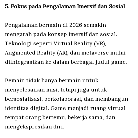
5. Fokus pada Pengalaman Imersif dan Sosial
Pengalaman bermain di 2026 semakin
mengarah pada konsep imersif dan sosial.
Teknologi seperti Virtual Reality (VR),
Augmented Reality (AR), dan metaverse mulai
diintegrasikan ke dalam berbagai judul game.
Pemain tidak hanya bermain untuk
menyelesaikan misi, tetapi juga untuk
bersosialisasi, berkolaborasi, dan membangun
identitas digital. Game menjadi ruang virtual
tempat orang bertemu, bekerja sama, dan
mengekspresikan diri.