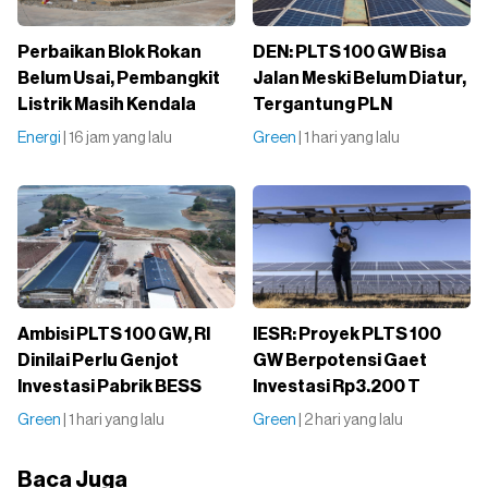
Perbaikan Blok Rokan
DEN: PLTS 100 GW Bisa
Belum Usai, Pembangkit
Jalan Meski Belum Diatur,
Listrik Masih Kendala
Tergantung PLN
Energi
| 16 jam yang lalu
Green
| 1 hari yang lalu
Ambisi PLTS 100 GW, RI
IESR: Proyek PLTS 100
Dinilai Perlu Genjot
GW Berpotensi Gaet
Investasi Pabrik BESS
Investasi Rp3.200 T
Green
| 1 hari yang lalu
Green
| 2 hari yang lalu
Baca Juga