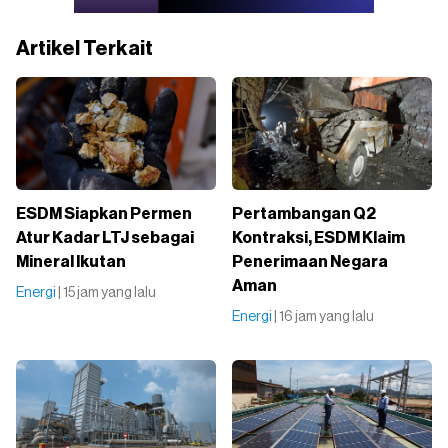
Artikel Terkait
ESDM Siapkan Permen
Pertambangan Q2
Atur Kadar LTJ sebagai
Kontraksi, ESDM Klaim
Mineral Ikutan
Penerimaan Negara
Aman
Energi
| 15 jam yang lalu
Energi
| 16 jam yang lalu