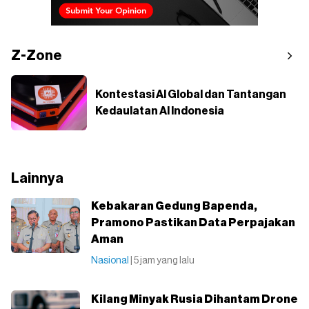
Z-Zone
Kontestasi AI Global dan Tantangan
Kedaulatan AI Indonesia
Lainnya
Kebakaran Gedung Bapenda,
Pramono Pastikan Data Perpajakan
Aman
Nasional
| 5 jam yang lalu
Kilang Minyak Rusia Dihantam Drone