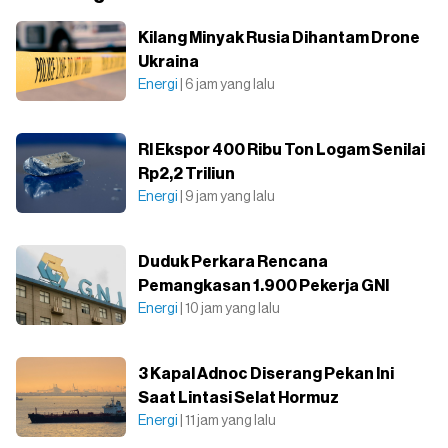
Kilang Minyak Rusia Dihantam Drone
Ukraina
Energi
| 6 jam yang lalu
RI Ekspor 400 Ribu Ton Logam Senilai
Rp2,2 Triliun
Energi
| 9 jam yang lalu
Duduk Perkara Rencana
Pemangkasan 1.900 Pekerja GNI
Energi
| 10 jam yang lalu
3 Kapal Adnoc Diserang Pekan Ini
Saat Lintasi Selat Hormuz
Energi
| 11 jam yang lalu