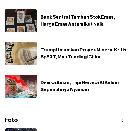
Bank Sentral Tambah Stok Emas,
Harga Emas Antam Ikut Naik
Trump Umumkan Proyek Mineral Kritis
Rp53 T, Mau Tandingi China
Devisa Aman, Tapi Neraca BI Belum
Sepenuhnya Nyaman
Foto