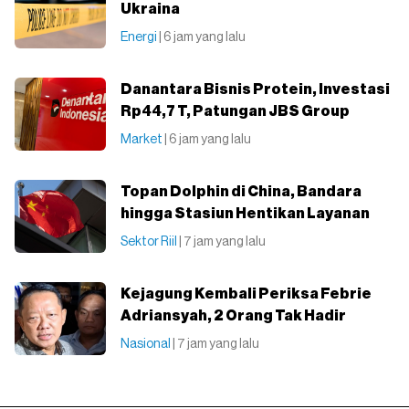
Ukraina
Energi
| 6 jam yang lalu
Danantara Bisnis Protein, Investasi
Rp44,7 T, Patungan JBS Group
Market
| 6 jam yang lalu
Topan Dolphin di China, Bandara
hingga Stasiun Hentikan Layanan
Sektor Riil
| 7 jam yang lalu
Kejagung Kembali Periksa Febrie
Adriansyah, 2 Orang Tak Hadir
Nasional
| 7 jam yang lalu