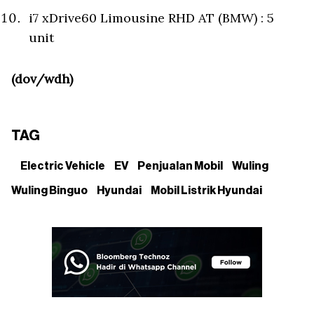
i7 xDrive60 Limousine RHD AT (BMW) : 5
unit
(dov/wdh)
TAG
Electric Vehicle
EV
Penjualan Mobil
Wuling
Wuling Binguo
Hyundai
Mobil Listrik Hyundai