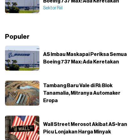
Boeing 737 Max: Ada Keretakan
Sektor Riil
Populer
AS Imbau Maskapai Periksa Semua
Boeing 737 Max: Ada Keretakan
Tambang Baru Vale di RI: Blok
Tanamalia, Mitranya Automaker
Eropa
Wall Street Merosot Akibat AS-Iran
Picu Lonjakan Harga Minyak