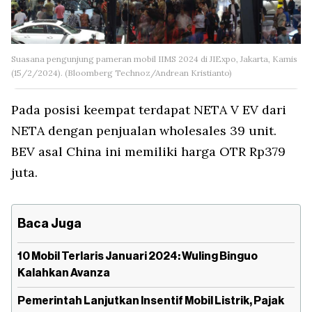
Suasana pengunjung pameran mobil IIMS 2024 di JIExpo, Jakarta, Kamis
(15/2/2024). (Bloomberg Technoz/Andrean Kristianto)
Pada posisi keempat terdapat NETA V EV dari
NETA dengan penjualan wholesales 39 unit.
BEV asal China ini memiliki harga OTR Rp379
juta.
Baca Juga
10 Mobil Terlaris Januari 2024: Wuling Binguo
Kalahkan Avanza
Pemerintah Lanjutkan Insentif Mobil Listrik, Pajak