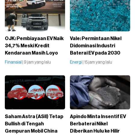
OJK: Pembiayaan EV Naik
Vale: Permintaan Nikel
34,7% Meski Kredit
Didominasi Industri
Kendaraan Masih Loyo
Baterai EV pada 2030
Finansial
| 9 jam yang lalu
Energi
| 15 jam yang lalu
Saham Astra (ASII) Tetap
Apindo Minta Insentif EV
Bullish di Tengah
Berbaterai Nikel
Gempuran Mobil China
Diberikan Hulu ke Hilir