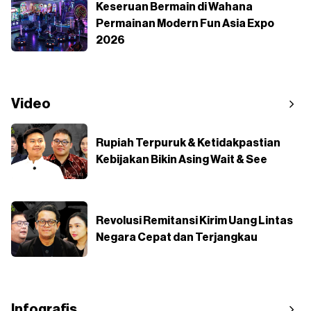
Keseruan Bermain di Wahana
Permainan Modern Fun Asia Expo
2026
Video
Rupiah Terpuruk & Ketidakpastian
Kebijakan Bikin Asing Wait & See
Revolusi Remitansi Kirim Uang Lintas
Negara Cepat dan Terjangkau
Infografis