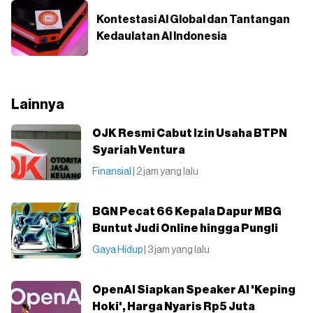
Kontestasi AI Global dan Tantangan
Kedaulatan AI Indonesia
Lainnya
OJK Resmi Cabut Izin Usaha BTPN
Syariah Ventura
Finansial
| 2 jam yang lalu
BGN Pecat 66 Kepala Dapur MBG
Buntut Judi Online hingga Pungli
Gaya Hidup
| 3 jam yang lalu
OpenAI Siapkan Speaker AI 'Keping
Hoki', Harga Nyaris Rp5 Juta