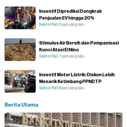
Insentif Diprediksi Dongkrak
Penjualan EV hingga 20%
Sektor Riil
| 6 jam yang lalu
Stimulus Air Bersih dan Pompanisasi
Kunci Atasi El Nino
Sektor Riil
| 7 jam yang lalu
Insentif Motor Listrik: Diskon Lebih
Menarik Ketimbang PPNDTP
Sektor Riil
| 8 jam yang lalu
Berita Utama