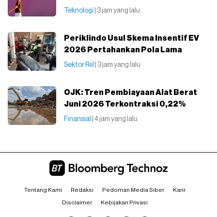
Teknologi
| 3 jam yang lalu
Periklindo Usul Skema Insentif EV
2026 Pertahankan Pola Lama
Sektor Riil
| 3 jam yang lalu
OJK: Tren Pembiayaan Alat Berat
Juni 2026 Terkontraksi 0,22%
Finansial
| 4 jam yang lalu
Tentang Kami
Redaksi
Pedoman Media Siber
Karir
Disclaimer
Kebijakan Privasi