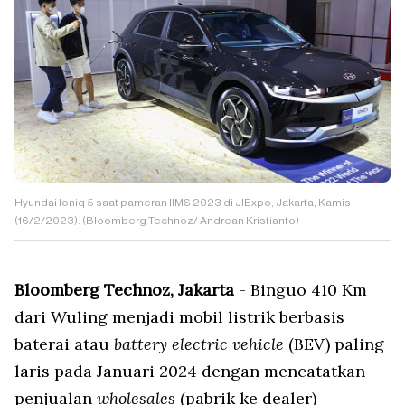
Hyundai Ioniq 5 saat pameran IIMS 2023 di JIExpo, Jakarta, Kamis
(16/2/2023). (Bloomberg Technoz/ Andrean Kristianto)
Bloomberg Technoz, Jakarta
- Binguo 410 Km
dari Wuling menjadi mobil listrik berbasis
baterai atau
battery electric vehicle
(BEV) paling
laris pada Januari 2024 dengan mencatatkan
penjualan
wholesales
(pabrik ke dealer)