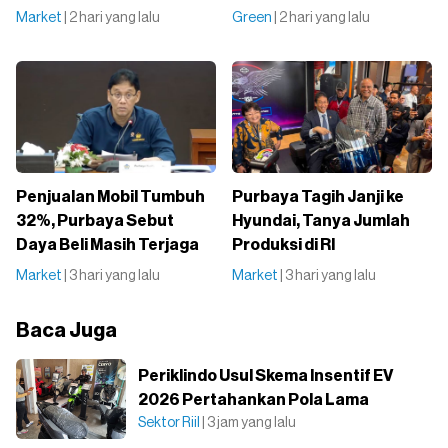
Market
| 2 hari yang lalu
Green
| 2 hari yang lalu
Penjualan Mobil Tumbuh
Purbaya Tagih Janji ke
32%, Purbaya Sebut
Hyundai, Tanya Jumlah
Daya Beli Masih Terjaga
Produksi di RI
Market
| 3 hari yang lalu
Market
| 3 hari yang lalu
Baca Juga
Periklindo Usul Skema Insentif EV
2026 Pertahankan Pola Lama
Sektor Riil
| 3 jam yang lalu