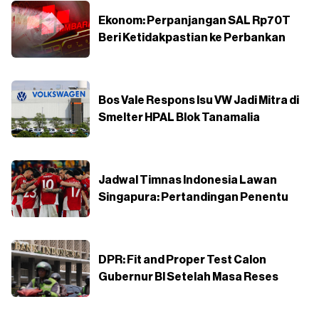
Ekonom: Perpanjangan SAL Rp70T
Beri Ketidakpastian ke Perbankan
Bos Vale Respons Isu VW Jadi Mitra di
Smelter HPAL Blok Tanamalia
Jadwal Timnas Indonesia Lawan
Singapura: Pertandingan Penentu
DPR: Fit and Proper Test Calon
Gubernur BI Setelah Masa Reses