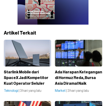
Artikel Terkait
Starlink Mobile dari
Ada Harapan Ketegangan
SpaceX Jadi Kompetitor
di Hormuz Reda, Bursa
Kuat Operator Seluler
Asia Diramal Naik
Teknologi
| 3 hari yang lalu
Market
| 3 hari yang lalu