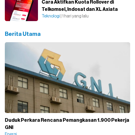
Cara Aktifkan Kuota Rollover di
Telkomsel, Indosat dan XL Axiata
Teknologi
| 1 hari yang lalu
Berita Utama
Duduk Perkara Rencana Pemangkasan 1.900 Pekerja
GNI
Energi