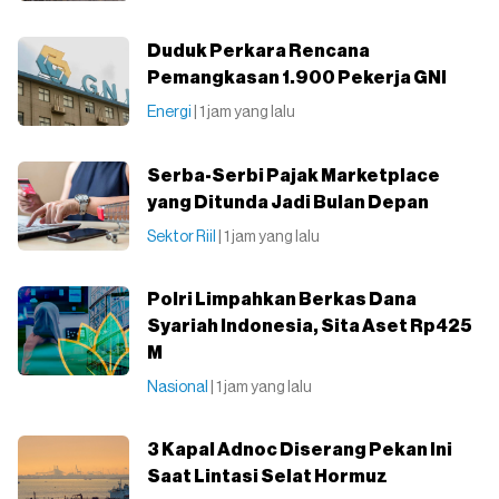
Duduk Perkara Rencana
Pemangkasan 1.900 Pekerja GNI
Energi
| 1 jam yang lalu
Serba-Serbi Pajak Marketplace
yang Ditunda Jadi Bulan Depan
Sektor Riil
| 1 jam yang lalu
Polri Limpahkan Berkas Dana
Syariah Indonesia, Sita Aset Rp425
M
Nasional
| 1 jam yang lalu
3 Kapal Adnoc Diserang Pekan Ini
Saat Lintasi Selat Hormuz