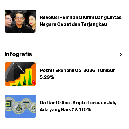
Revolusi Remitansi Kirim Uang Lintas
Negara Cepat dan Terjangkau
Infografis
Potret Ekonomi Q2-2026: Tumbuh
5,29%
Daftar 10 Aset Kripto Tercuan Juli,
Ada yang Naik 72.410%