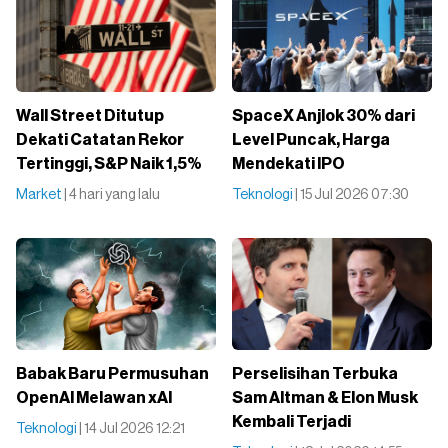
Wall Street Ditutup
SpaceX Anjlok 30% dari
Dekati Catatan Rekor
Level Puncak, Harga
Tertinggi, S&P Naik 1,5%
Mendekati IPO
Market
| 4 hari yang lalu
Teknologi
| 15 Jul 2026 07:30
Babak Baru Permusuhan
Perselisihan Terbuka
OpenAI Melawan xAI
Sam Altman & Elon Musk
Kembali Terjadi
Teknologi
| 14 Jul 2026 12:21