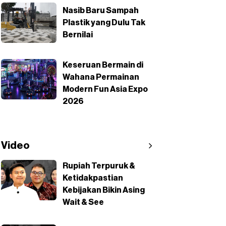
Nasib Baru Sampah
Plastik yang Dulu Tak
Bernilai
Keseruan Bermain di
Wahana Permainan
Modern Fun Asia Expo
2026
Video
Rupiah Terpuruk &
Ketidakpastian
Kebijakan Bikin Asing
Wait & See