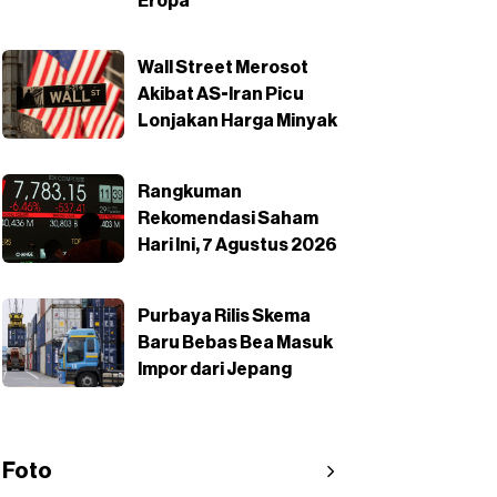
Eropa
Wall Street Merosot
Akibat AS-Iran Picu
Lonjakan Harga Minyak
Rangkuman
Rekomendasi Saham
Hari Ini, 7 Agustus 2026
Purbaya Rilis Skema
Baru Bebas Bea Masuk
Impor dari Jepang
Foto