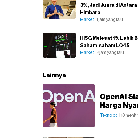
3%, Jadi Juara di Antara
Himbara
Market
| 1 jam yang lalu
IHSG Melesat 1% Lebih 
Saham-saham LQ45
Market
| 2 jam yang lalu
Lainnya
OpenAI Sia
Harga Nyar
Teknologi
| 10 menit