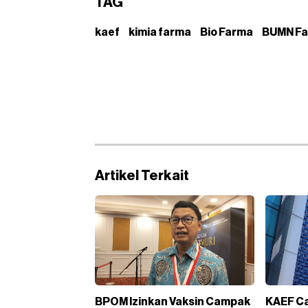
TAG
kaef
kimia farma
Bio Farma
BUMN Fa
Artikel Terkait
BPOM Izinkan Vaksin Campak
KAEF Ca