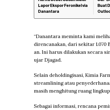
Lapor Ekspor Feronikel via
Buat D
Danantara
Outloo
“Danantara meminta kami melihat
direncanakan, dari sekitar 1.070
an. Ini harus dilakukan secara s
ujar Djagad.
Selain deholdingisasi, Kimia Fa
streamlining atau penyederhanaa
masih menghitung ruang lingkup
Sebagai informasi, rencana pem