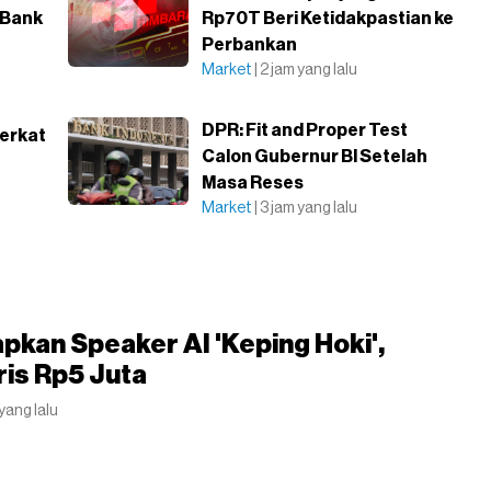
 Bank
Rp70T Beri Ketidakpastian ke
Perbankan
Market
| 2 jam yang lalu
DPR: Fit and Proper Test
Berkat
Calon Gubernur BI Setelah
Masa Reses
Market
| 3 jam yang lalu
pkan Speaker AI 'Keping Hoki',
is Rp5 Juta
 yang lalu