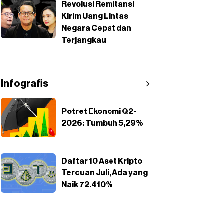
Revolusi Remitansi
Kirim Uang Lintas
Negara Cepat dan
Terjangkau
Infografis
Potret Ekonomi Q2-
2026: Tumbuh 5,29%
Daftar 10 Aset Kripto
Tercuan Juli, Ada yang
Naik 72.410%