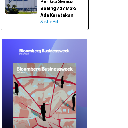
Periksa Semua
Boeing 737 Max:
Ada Keretakan
Sektor Riil