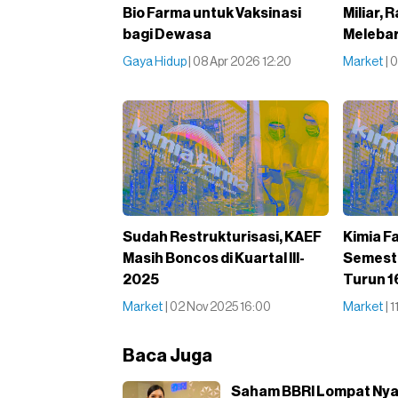
Bio Farma untuk Vaksinasi
Miliar,
bagi Dewasa
Meleba
Gaya Hidup
| 08 Apr 2026 12:20
Market
| 
Sudah Restrukturisasi, KAEF
Kimia F
Masih Boncos di Kuartal III-
Semeste
2025
Turun 
Market
| 02 Nov 2025 16:00
Market
| 
Baca Juga
Saham BBRI Lompat Nya