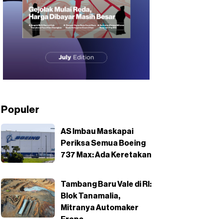
Populer
AS Imbau Maskapai
Periksa Semua Boeing
737 Max: Ada Keretakan
Tambang Baru Vale di RI:
Blok Tanamalia,
Mitranya Automaker