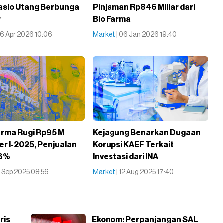
 Rasio Utang Berbunga
Pinjaman Rp846 Miliar dari
r
Bio Farma
06 Apr 2026 10:06
Market
| 06 Jan 2026 19:40
arma Rugi Rp95 M
Kejagung Benarkan Dugaan
r I-2025, Penjualan
Korupsi KAEF Terkait
16%
Investasi dari INA
11 Sep 2025 08:56
Market
| 12 Aug 2025 17:40
ris
Ekonom: Perpanjangan SAL