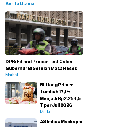
Berita Utama
DPR: Fit and Proper Test Calon
Gubernur BI Setelah Masa Reses
Market
BI: Uang Primer
Tumbuh 17,1%
Menjadi Rp2.254,5
T per Juli 2026
Market
AS Imbau Maskapai