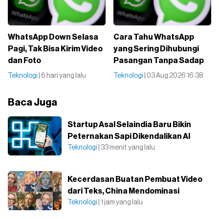
WhatsApp Down Selasa
Cara Tahu WhatsApp
Pagi, Tak Bisa Kirim Video
yang Sering Dihubungi
dan Foto
Pasangan Tanpa Sadap
Teknologi
| 6 hari yang lalu
Teknologi
| 03 Aug 2026 16:38
Baca Juga
Startup Asal Selaindia Baru Bikin
Peternakan Sapi Dikendalikan AI
Teknologi
| 33 menit yang lalu
Kecerdasan Buatan Pembuat Video
dari Teks, China Mendominasi
Teknologi
| 1 jam yang lalu