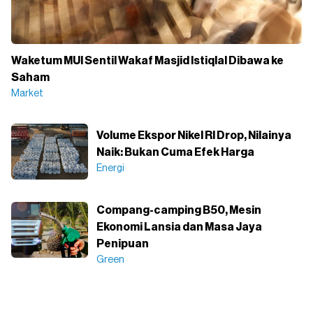
Waketum MUI Sentil Wakaf Masjid Istiqlal Dibawa ke
Saham
Market
Volume Ekspor Nikel RI Drop, Nilainya
Naik: Bukan Cuma Efek Harga
Energi
Compang-camping B50, Mesin
Ekonomi Lansia dan Masa Jaya
Penipuan
Green