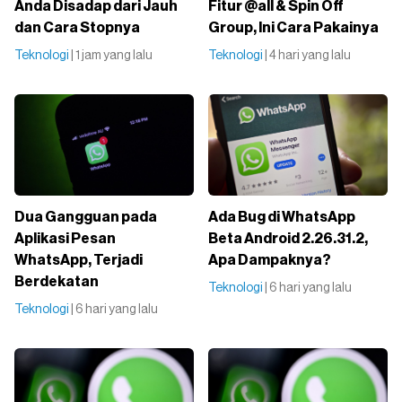
Anda Disadap dari Jauh
Fitur @all & Spin Off
dan Cara Stopnya
Group, Ini Cara Pakainya
Teknologi
| 1 jam yang lalu
Teknologi
| 4 hari yang lalu
Dua Gangguan pada
Ada Bug di WhatsApp
Aplikasi Pesan
Beta Android 2.26.31.2,
WhatsApp, Terjadi
Apa Dampaknya?
Berdekatan
Teknologi
| 6 hari yang lalu
Teknologi
| 6 hari yang lalu