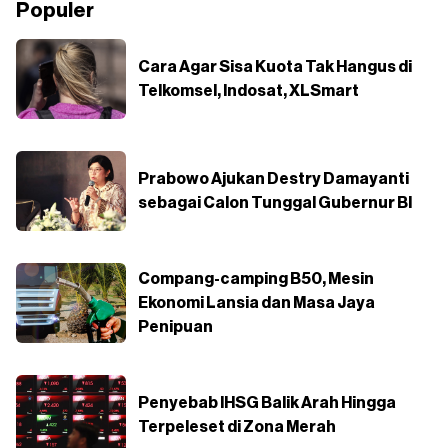
Populer
Cara Agar Sisa Kuota Tak Hangus di
Telkomsel, Indosat, XLSmart
Prabowo Ajukan Destry Damayanti
sebagai Calon Tunggal Gubernur BI
Compang-camping B50, Mesin
Ekonomi Lansia dan Masa Jaya
Penipuan
Penyebab IHSG Balik Arah Hingga
Terpeleset di Zona Merah