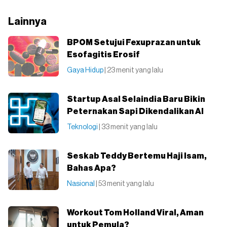
Lainnya
BPOM Setujui Fexuprazan untuk
Esofagitis Erosif
Gaya Hidup
| 23 menit yang lalu
Startup Asal Selaindia Baru Bikin
Peternakan Sapi Dikendalikan AI
Teknologi
| 33 menit yang lalu
Seskab Teddy Bertemu Haji Isam,
Bahas Apa?
Nasional
| 53 menit yang lalu
Workout Tom Holland Viral, Aman
untuk Pemula?