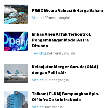
PGEO Bicara Valuasi & Harga Saham
Market
| 20 menit yang lalu
Imbas Agen AI Tak Terkontrol,
Pengembangan Model Astra
Ditunda
Teknologi
| 24 menit yang lalu
Kelanjutan Merger Garuda (GIAA)
dengan Pelita Air
Market
| 50 menit yang lalu
Telkom (TLKM) Rampungkan Spin-
Off InfraCo ke InfraNexia
Market
| 1 jam yang lalu