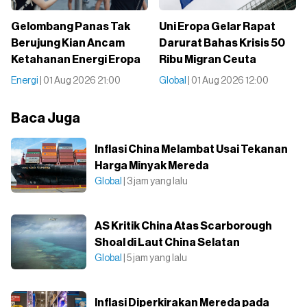
Gelombang Panas Tak
Uni Eropa Gelar Rapat
Berujung Kian Ancam
Darurat Bahas Krisis 50
Ketahanan Energi Eropa
Ribu Migran Ceuta
Energi
| 01 Aug 2026 21:00
Global
| 01 Aug 2026 12:00
Baca Juga
Inflasi China Melambat Usai Tekanan
Harga Minyak Mereda
Global
| 3 jam yang lalu
AS Kritik China Atas Scarborough
Shoal di Laut China Selatan
Global
| 5 jam yang lalu
Inflasi Diperkirakan Mereda pada