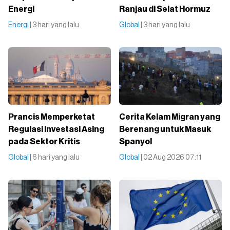
Energi
Ranjau di Selat Hormuz
Energi
| 3 hari yang lalu
Global
| 3 hari yang lalu
Prancis Memperketat
Cerita Kelam Migran yang
Regulasi Investasi Asing
Berenang untuk Masuk
pada Sektor Kritis
Spanyol
Global
| 6 hari yang lalu
Global
| 02 Aug 2026 07:11