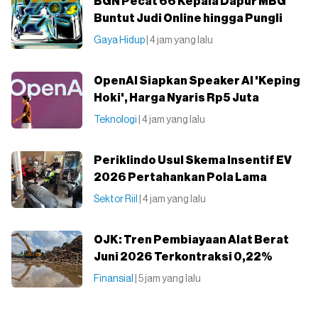
BGN Pecat 66 Kepala Dapur MBG
Buntut Judi Online hingga Pungli
Gaya Hidup
| 4 jam yang lalu
OpenAI Siapkan Speaker AI 'Keping
Hoki', Harga Nyaris Rp5 Juta
Teknologi
| 4 jam yang lalu
Periklindo Usul Skema Insentif EV
2026 Pertahankan Pola Lama
Sektor Riil
| 4 jam yang lalu
OJK: Tren Pembiayaan Alat Berat
Juni 2026 Terkontraksi 0,22%
Finansial
| 5 jam yang lalu