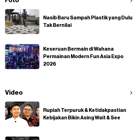
Foto
Nasib Baru Sampah Plastik yang Dulu
Tak Bernilai
Keseruan Bermain di Wahana
Permainan Modern Fun Asia Expo
2026
Video
Rupiah Terpuruk & Ketidakpastian
Kebijakan Bikin Asing Wait & See