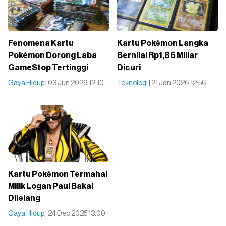
Fenomena Kartu
Kartu Pokémon Langka
Pokémon Dorong Laba
Bernilai Rp1,86 Miliar
GameStop Tertinggi
Dicuri
Gaya Hidup
| 03 Jun 2026 12:10
Teknologi
| 21 Jan 2026 12:56
Kartu Pokémon Termahal
Milik Logan Paul Bakal
Dilelang
Gaya Hidup
| 24 Dec 2025 13:00