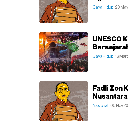
Gaya Hidup
| 20 Ma
UNESCO Kh
Bersejara
Gaya Hidup
| 13 Ma
Fadli Zon 
Nusantara
Nasional
| 06 Nov 2