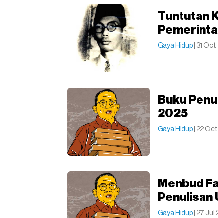
Tuntutan 
Pemerinta
Gaya Hidup
| 31 Oc
Buku Penul
2025
Gaya Hidup
| 22 Oc
Menbud Fad
Penulisan 
Gaya Hidup
| 27 Jul