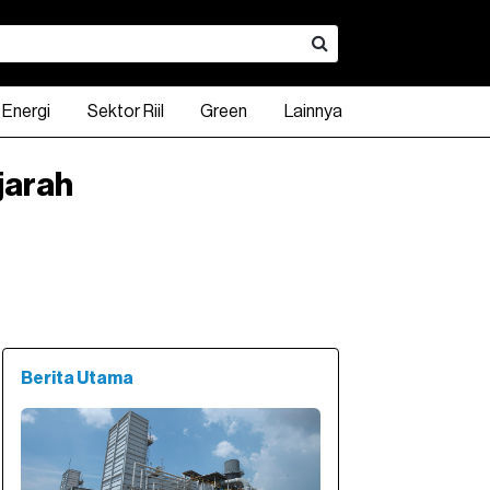
Energi
Sektor Riil
Green
Lainnya
jarah
A
INDO 10Y
KLBF
INDO 15Y
CPIN
INDO 20Y
ADRO
DXY Index
UNTR
USD - IDR
TPIA
0.00
94.87
790.00
98.63
3,140.00
98.55
2,540.00
1,200.74
23,675.00
17,897.00
2,230.
.52%
0.00%
0.63%
1.60%
0.40%
0.53%
0.15%
4.6
Berita Utama