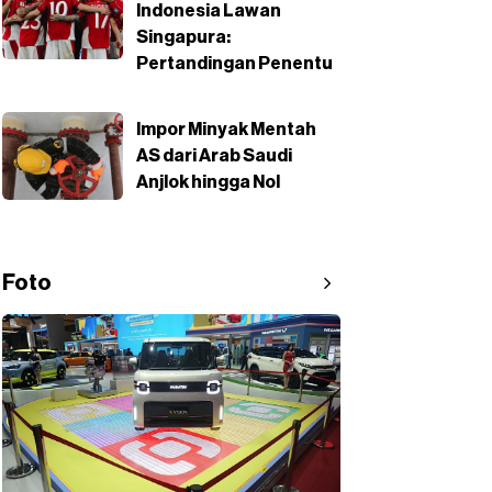
Indonesia Lawan
Singapura:
Pertandingan Penentu
Impor Minyak Mentah
AS dari Arab Saudi
Anjlok hingga Nol
Foto