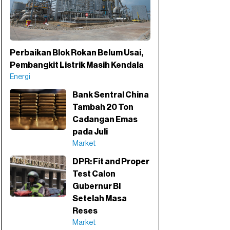
Perbaikan Blok Rokan Belum Usai,
Pembangkit Listrik Masih Kendala
Energi
Bank Sentral China
Tambah 20 Ton
Cadangan Emas
pada Juli
Market
DPR: Fit and Proper
Test Calon
Gubernur BI
Setelah Masa
Reses
Market