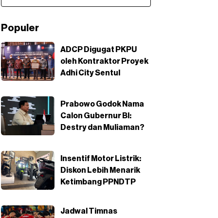
Populer
ADCP Digugat PKPU
oleh Kontraktor Proyek
Adhi City Sentul
Prabowo Godok Nama
Calon Gubernur BI:
Destry dan Muliaman?
Insentif Motor Listrik:
Diskon Lebih Menarik
Ketimbang PPNDTP
Jadwal Timnas