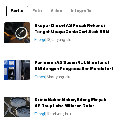
Berita
Foto
Video
Infografis
Ekspor Diesel AS Pecah Rekor di
Tengah Upaya Dunia Cari Stok BBM
Energi
| 18 jam yang lalu
Parlemen AS Susun RUU Bioetanol
E15 dengan Pengecualian Mandatori
Green
| 5 hari yang lalu
Krisis Bahan Bakar, Kilang Minyak
AS Raup Laba Miliaran Dolar
Energi
| 6 hari yang lalu