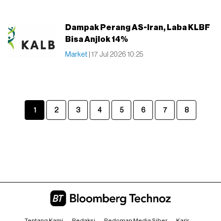
Dampak Perang AS-Iran, Laba KLBF
Bisa Anjlok 14%
Market
| 17 Jul 2026 10:25
1
2
3
4
5
6
7
8
Tentang Kami
Redaksi
Pedoman Media Siber
Karir