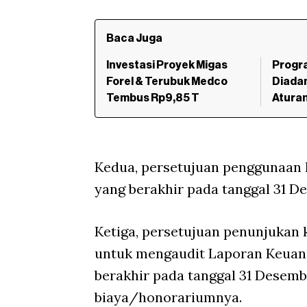
Baca Juga
Investasi Proyek Migas
Progr
Forel & Terubuk Medco
Diadan
Tembus Rp9,85 T
Aturan
Kedua, persetujuan penggunaan 
yang berakhir pada tanggal 31 D
Ketiga, persetujuan penunjukan 
untuk mengaudit Laporan Keuan
berakhir pada tanggal 31 Desem
biaya/honorariumnya.