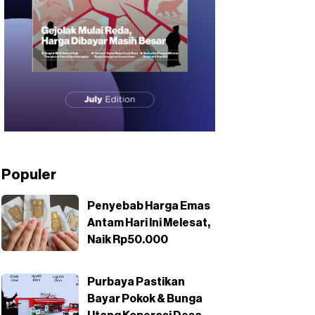
Populer
Penyebab Harga Emas
Antam Hari Ini Melesat,
Naik Rp50.000
Purbaya Pastikan
Bayar Pokok & Bunga