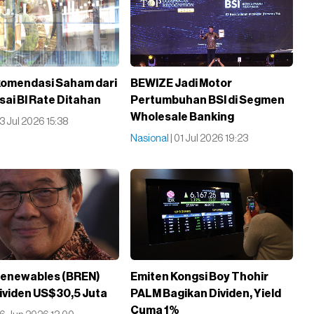
omendasi Saham dari
BEWIZE Jadi Motor
sai BI Rate Ditahan
Pertumbuhan BSI di Segmen
Wholesale Banking
23 Jul 2026 15:38
Nasional
| 01 Jul 2026 19:23
Renewables (BREN)
Emiten Kongsi Boy Thohir
ividen US$30,5 Juta
PALM Bagikan Dividen, Yield
Cuma 1%