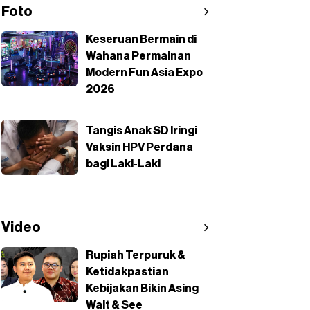
Foto
Keseruan Bermain di
Wahana Permainan
Modern Fun Asia Expo
2026
Tangis Anak SD Iringi
Vaksin HPV Perdana
bagi Laki-Laki
Video
Rupiah Terpuruk &
Ketidakpastian
Kebijakan Bikin Asing
Wait & See