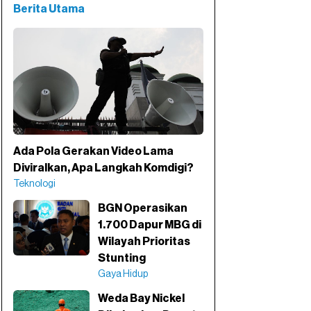
Berita Utama
Ada Pola Gerakan Video Lama
Diviralkan, Apa Langkah Komdigi?
Teknologi
BGN Operasikan
1.700 Dapur MBG di
Wilayah Prioritas
Stunting
Gaya Hidup
Weda Bay Nickel