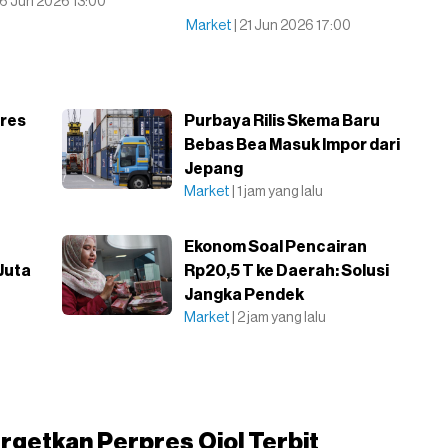
26 Jun 2026 13:00
Market
| 21 Jun 2026 17:00
res
Purbaya Rilis Skema Baru
Bebas Bea Masuk Impor dari
Jepang
Market
| 1 jam yang lalu
Ekonom Soal Pencairan
Juta
Rp20,5 T ke Daerah: Solusi
Jangka Pendek
Market
| 2 jam yang lalu
getkan Perpres Ojol Terbit