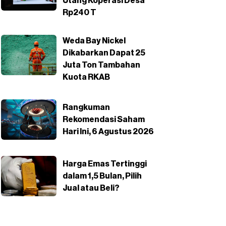
Utang Koperasi Desa
Rp240 T
Weda Bay Nickel
Dikabarkan Dapat 25
Juta Ton Tambahan
Kuota RKAB
Rangkuman
Rekomendasi Saham
Hari Ini, 6 Agustus 2026
Harga Emas Tertinggi
dalam 1,5 Bulan, Pilih
Jual atau Beli?