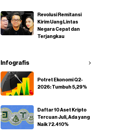
Revolusi Remitansi
Kirim Uang Lintas
Negara Cepat dan
Terjangkau
Infografis
Potret Ekonomi Q2-
2026: Tumbuh 5,29%
Daftar 10 Aset Kripto
Tercuan Juli, Ada yang
Naik 72.410%