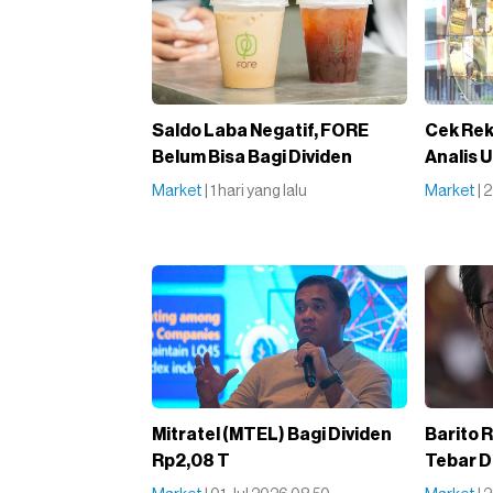
Saldo Laba Negatif, FORE
Cek Rek
Belum Bisa Bagi Dividen
Analis U
Market
| 1 hari yang lalu
Market
| 
Mitratel (MTEL) Bagi Dividen
Barito 
Rp2,08 T
Tebar D