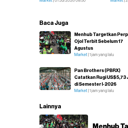
Market
| 01 Jul 2026 08:50
Market
| 
Baca Juga
Menhub Targetkan Perp
Ojol Terbit Sebelum 17
Agustus
Market
| 1 jam yang lalu
Pan Brothers (PBRX)
Catatkan Rugi US$5,73 
di Semester I-2026
Market
| 1 jam yang lalu
Lainnya
Menhub Tar