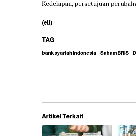
Kedelapan, persetujuan perubah
(ell)
TAG
bank syariah indonesia
Saham BRIS
D
Artikel Terkait