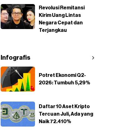
Revolusi Remitansi
Kirim Uang Lintas
Negara Cepat dan
Terjangkau
Infografis
Potret Ekonomi Q2-
2026: Tumbuh 5,29%
Daftar 10 Aset Kripto
Tercuan Juli, Ada yang
Naik 72.410%