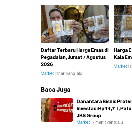
Daftar Terbaru Harga Emas di
Harga E
Pegadaian, Jumat 7 Agustus
Kala Em
2026
Market
| 
Market
| 1 hari yang lalu
Baca Juga
Danantara Bisnis Protei
Investasi Rp44,7 T, Pat
JBS Group
Market
| 7 menit yang lalu