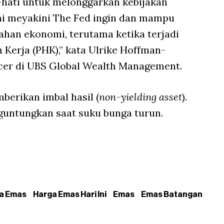
hati untuk melonggarkan kebijakan
mi meyakini The Fed ingin dan mampu
ahan ekonomi, terutama ketika terjadi
erja (PHK),” kata Ulrike Hoffman-
icer di UBS Global Wealth Management.
berikan imbal hasil (
non-yielding asset
).
untungkan saat suku bunga turun.
a Emas
Harga Emas Hari Ini
Emas
Emas Batangan