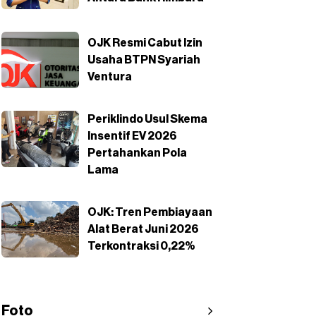
OJK Resmi Cabut Izin
Usaha BTPN Syariah
Ventura
Periklindo Usul Skema
Insentif EV 2026
Pertahankan Pola
Lama
OJK: Tren Pembiayaan
Alat Berat Juni 2026
Terkontraksi 0,22%
Foto