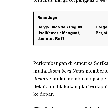
Baca Juga
Harga Emas Naik Pagi Ini
Harga
Usai Kemarin Menguat,
Berja
Jual atau Beli?
Perkembangan di Amerika Serika
mulia.
Bloomberg News
memberita
Reserve mulai membuka opsi pe
dekat. Ini dilakukan jika terda
ke depan.