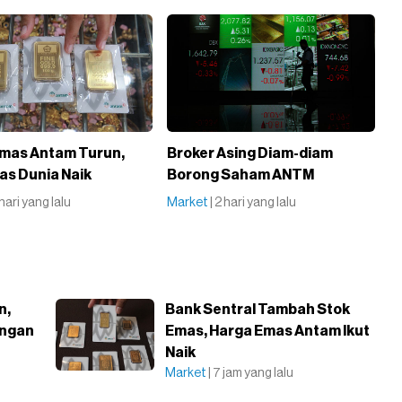
mas Antam Turun,
Broker Asing Diam-diam
as Dunia Naik
Borong Saham ANTM
1 hari yang lalu
Market
| 2 hari yang lalu
n,
Bank Sentral Tambah Stok
ungan
Emas, Harga Emas Antam Ikut
Naik
Market
| 7 jam yang lalu