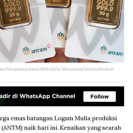
tam, Pulogadung, Kamis (10/4/2025). (Bloomberg Technoz/Andrean
rga emas batangan Logam Mulia produksi
(ANTM) naik hari ini. Kenaikan yang searah