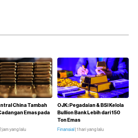
ntral China Tambah
OJK: Pegadaian & BSI Kelola
 Cadangan Emas pada
Bullion Bank Lebih dari 150
Ton Emas
12 jam yang lalu
Finansial
| 1 hari yang lalu