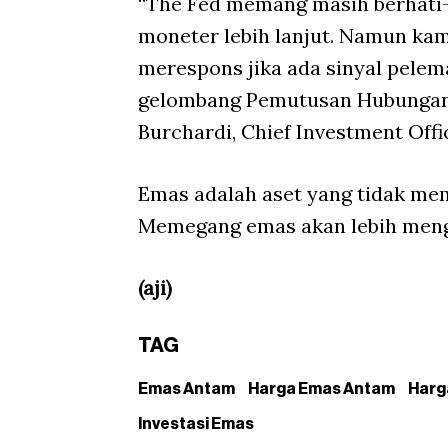
“The Fed memang masih berhati-
moneter lebih lanjut. Namun ka
merespons jika ada sinyal pelem
gelombang Pemutusan Hubungan K
Burchardi, Chief Investment Off
Emas adalah aset yang tidak mem
Memegang emas akan lebih meng
(aji)
TAG
Emas Antam
Harga Emas Antam
Harg
Investasi Emas