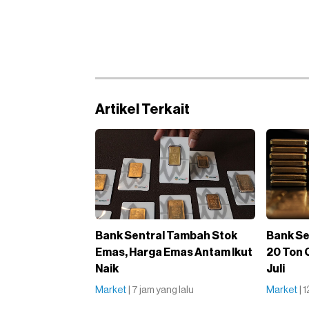
Artikel Terkait
Bank Sentral Tambah Stok
Bank Se
Emas, Harga Emas Antam Ikut
20 Ton
Naik
Juli
Market
| 7 jam yang lalu
Market
| 