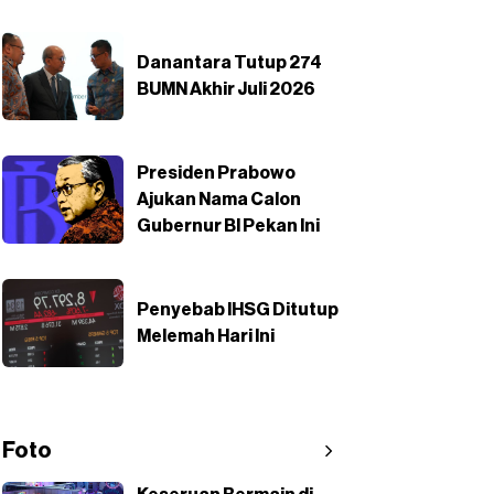
Danantara Tutup 274
BUMN Akhir Juli 2026
Presiden Prabowo
Ajukan Nama Calon
Gubernur BI Pekan Ini
Penyebab IHSG Ditutup
Melemah Hari Ini
Foto