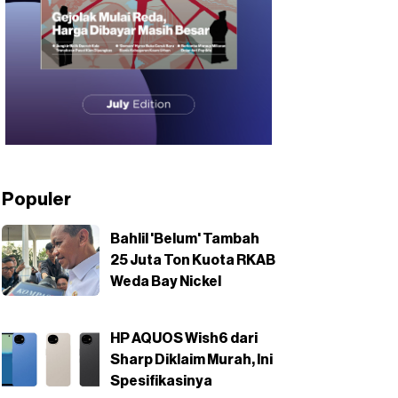
Populer
Bahlil 'Belum' Tambah
25 Juta Ton Kuota RKAB
Weda Bay Nickel
HP AQUOS Wish6 dari
Sharp Diklaim Murah, Ini
Spesifikasinya