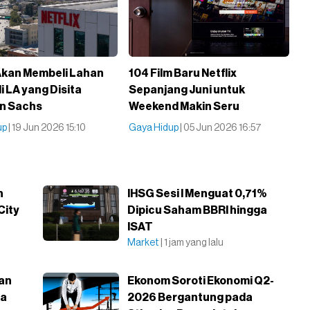
 Akan Membeli Lahan
104 Film Baru Netflix
i LA yang Disita
Sepanjang Juni untuk
n Sachs
Weekend Makin Seru
up
| 19 Jun 2026 15:10
Gaya Hidup
| 05 Jun 2026 16:57
h
IHSG Sesi I Menguat 0,71%
City
Dipicu Saham BBRI hingga
ISAT
Market
| 1 jam yang lalu
an
Ekonom Soroti Ekonomi Q2-
ma
2026 Bergantung pada