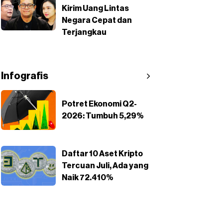
Kirim Uang Lintas
Negara Cepat dan
Terjangkau
Infografis
Potret Ekonomi Q2-
2026: Tumbuh 5,29%
Daftar 10 Aset Kripto
Tercuan Juli, Ada yang
Naik 72.410%