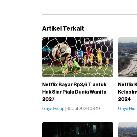
Artikel Terkait
Netflix Bayar Rp3,6 T untuk
Netflix 
Hak Siar Piala Dunia Wanita
Kelas I
2027
2024
Gaya Hidup
| 30 Jul 2026 08:10
Gaya Hid