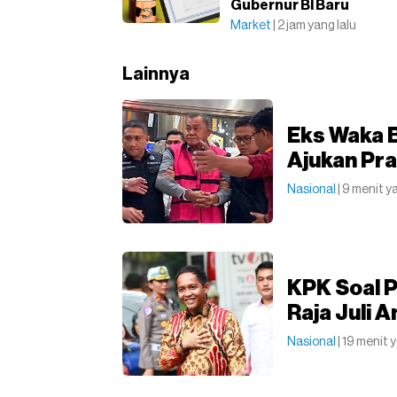
Gubernur BI Baru
Market
| 2 jam yang lalu
Lainnya
Eks Waka 
Ajukan Pr
Nasional
| 9 menit y
KPK Soal P
Raja Juli A
Nasional
| 19 menit 