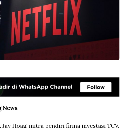
g News
 Jay Hoag, mitra pendiri firma investasi TCV,