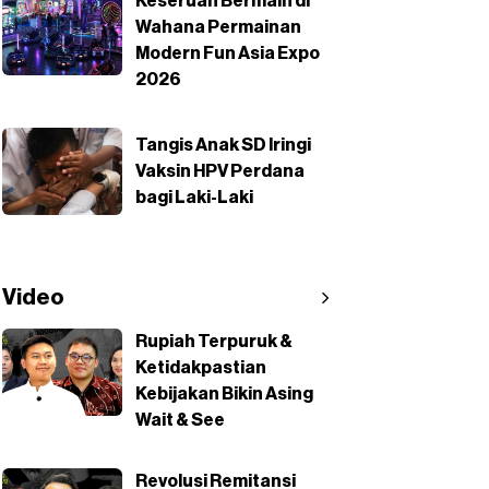
Keseruan Bermain di
Wahana Permainan
Modern Fun Asia Expo
2026
Tangis Anak SD Iringi
Vaksin HPV Perdana
bagi Laki-Laki
Video
Rupiah Terpuruk &
Ketidakpastian
Kebijakan Bikin Asing
Wait & See
Revolusi Remitansi