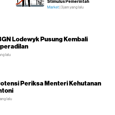
Stimulus Pemerintah
Market
| 3 jam yang lalu
BGN Lodewyk Pusung Kembali
aperadilan
ang lalu
otensi Periksa Menteri Kehutanan
ntoni
yang lalu