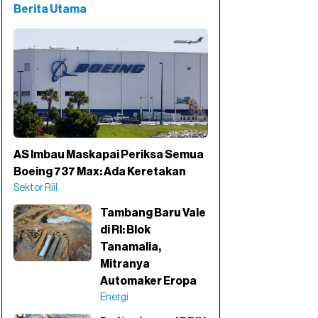
Berita Utama
AS Imbau Maskapai Periksa Semua
Boeing 737 Max: Ada Keretakan
Sektor Riil
Tambang Baru Vale
di RI: Blok
Tanamalia,
Mitranya
Automaker Eropa
Energi