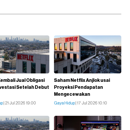
Kembali Jual Obligasi
Saham Netflix Anjlok usai
nvestasi Setelah Debut
Proyeksi Pendapatan
Mengecewakan
up
| 21 Jul 2026 19:00
Gaya Hidup
| 17 Jul 2026 10:10