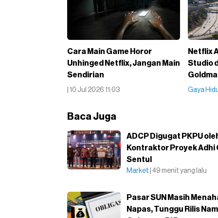
Cara Main Game Horor
Netflix
Unhinged Netflix, Jangan Main
Studio d
Sendirian
Goldma
| 10 Jul 2026 11:03
Gaya Hid
Baca Juga
ADCP Digugat PKPU ole
Kontraktor Proyek Adhi 
Sentul
Market
| 49 menit yang lalu
Pasar SUN Masih Menah
Napas, Tunggu Rilis Na