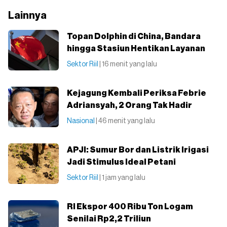
Lainnya
Topan Dolphin di China, Bandara
hingga Stasiun Hentikan Layanan
Sektor Riil
| 16 menit yang lalu
Kejagung Kembali Periksa Febrie
Adriansyah, 2 Orang Tak Hadir
Nasional
| 46 menit yang lalu
APJI: Sumur Bor dan Listrik Irigasi
Jadi Stimulus Ideal Petani
Sektor Riil
| 1 jam yang lalu
RI Ekspor 400 Ribu Ton Logam
Senilai Rp2,2 Triliun