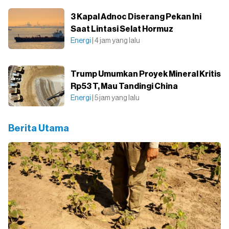
3 Kapal Adnoc Diserang Pekan Ini
Saat Lintasi Selat Hormuz
Energi
| 4 jam yang lalu
Trump Umumkan Proyek Mineral Kritis
Rp53 T, Mau Tandingi China
Energi
| 5 jam yang lalu
Berita Utama