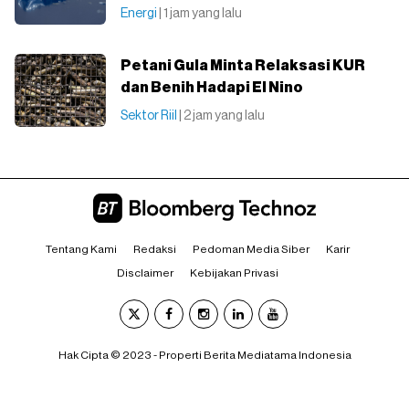
Energi
| 1 jam yang lalu
Petani Gula Minta Relaksasi KUR
dan Benih Hadapi El Nino
Sektor Riil
| 2 jam yang lalu
Tentang Kami
Redaksi
Pedoman Media Siber
Karir
Disclaimer
Kebijakan Privasi
Hak Cipta © 2023 - Properti Berita Mediatama Indonesia