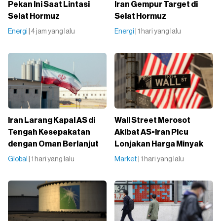
Pekan Ini Saat Lintasi
Iran Gempur Target di
Selat Hormuz
Selat Hormuz
Energi
| 4 jam yang lalu
Energi
| 1 hari yang lalu
Iran Larang Kapal AS di
Wall Street Merosot
Tengah Kesepakatan
Akibat AS-Iran Picu
dengan Oman Berlanjut
Lonjakan Harga Minyak
Global
| 1 hari yang lalu
Market
| 1 hari yang lalu