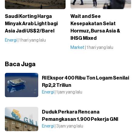
Saudi Korting Harga
Wait and See
Minyak Arab Light bagi
Kesepakatan Selat
Asia Jadi US$2/Barel
Hormuz, Bursa Asia &
IHSG Mixed
Energi
| 1 hari yang lalu
Market
| 1 hari yang lalu
Baca Juga
RI Ekspor 400 Ribu Ton Logam Senilai
Rp2,2 Triliun
Energi
| 1 jam yang lalu
Duduk Perkara Rencana
Pemangkasan 1.900 Pekerja GNI
Energi
| 3 jam yang lalu