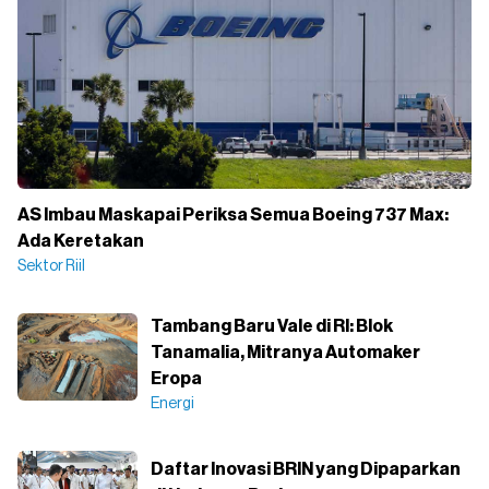
AS Imbau Maskapai Periksa Semua Boeing 737 Max:
Ada Keretakan
Sektor Riil
Tambang Baru Vale di RI: Blok
Tanamalia, Mitranya Automaker
Eropa
Energi
Daftar Inovasi BRIN yang Dipaparkan