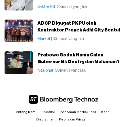
Sektor Riil
| 23 menit yang lalu
ADCP Digugat PKPU oleh
Kontraktor Proyek Adhi City Sentul
Market
| 33 menit yang lalu
Prabowo Godok Nama Calon
Gubernur BI: Destry dan Muliaman?
Nasional
| 38 menit yang lalu
Tentang Kami
Redaksi
Pedoman Media Siber
Karir
Disclaimer
Kebijakan Privasi