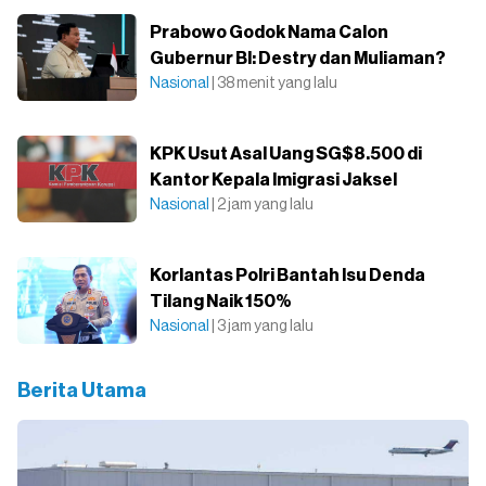
Prabowo Godok Nama Calon
Gubernur BI: Destry dan Muliaman?
Nasional
| 38 menit yang lalu
KPK Usut Asal Uang SG$8.500 di
Kantor Kepala Imigrasi Jaksel
Nasional
| 2 jam yang lalu
Korlantas Polri Bantah Isu Denda
Tilang Naik 150%
Nasional
| 3 jam yang lalu
Berita Utama