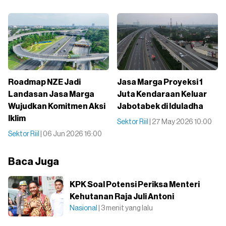
Roadmap NZE Jadi
Jasa Marga Proyeksi 1
Landasan Jasa Marga
Juta Kendaraan Keluar
Wujudkan Komitmen Aksi
Jabotabek di Iduladha
Iklim
Sektor Riil
| 27 May 2026 10:00
Sektor Riil
| 06 Jun 2026 16:00
Baca Juga
KPK Soal Potensi Periksa Menteri
Kehutanan Raja Juli Antoni
Nasional
| 3 menit yang lalu