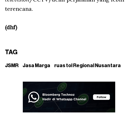
terencana.
(dhf)
TAG
JSMR
Jasa Marga
ruas tol Regional Nusantara