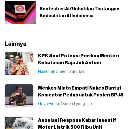
Kontestasi AI Global dan Tantangan
Kedaulatan AI Indonesia
Lainnya
KPK Soal Potensi Periksa Menteri
Kehutanan Raja Juli Antoni
Nasional
| 3 menit yang lalu
Menkes Minta Empati Nakes Buntut
Komentar Pedas untuk Pasien BPJS
Gaya Hidup
| 13 menit yang lalu
Asosiasi Respons Kabar Insentif
Motor Listrik 500 Ribu Unit