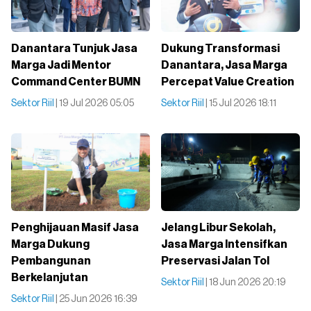
Danantara Tunjuk Jasa
Dukung Transformasi
Marga Jadi Mentor
Danantara, Jasa Marga
Command Center BUMN
Percepat Value Creation
Sektor Riil
| 19 Jul 2026 05:05
Sektor Riil
| 15 Jul 2026 18:11
Penghijauan Masif Jasa
Jelang Libur Sekolah,
Marga Dukung
Jasa Marga Intensifkan
Pembangunan
Preservasi Jalan Tol
Berkelanjutan
Sektor Riil
| 18 Jun 2026 20:19
Sektor Riil
| 25 Jun 2026 16:39