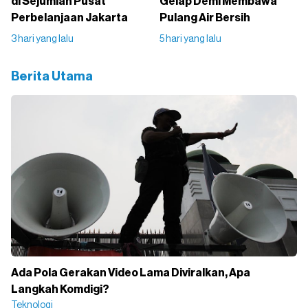
di Sejumlah Pusat
Gelap Demi Membawa
Perbelanjaan Jakarta
Pulang Air Bersih
3 hari yang lalu
5 hari yang lalu
Berita Utama
Ada Pola Gerakan Video Lama Diviralkan, Apa
Langkah Komdigi?
Teknologi