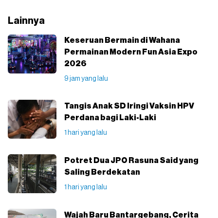
Lainnya
Keseruan Bermain di Wahana
Permainan Modern Fun Asia Expo
2026
9 jam yang lalu
Tangis Anak SD Iringi Vaksin HPV
Perdana bagi Laki-Laki
1 hari yang lalu
Potret Dua JPO Rasuna Said yang
Saling Berdekatan
1 hari yang lalu
Wajah Baru Bantargebang, Cerita