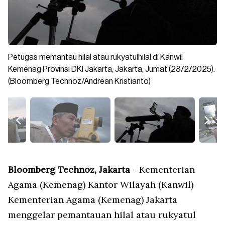
Petugas memantau hilal atau rukyatulhilal di Kanwil
Kondisi cuaca mendung menghambat pengamatan hilal.
Tim hisab rukyat Kanwil Kemenag Jakarta melaporkan
Pemantauan dengan menggunakan teleskop dan alat lain
Selain hilal, theodolite juga bisa digunakan untuk memantau
Seperti diketahui, pemerintah tetapkan 1 Ramadan pada 1
Penetapan tersebut setelah hilal berhasil terlihat di Provinsi
Kemenag Provinsi DKI Jakarta, Jakarta, Jumat (28/2/2025).
(Bloomberg Technoz/Andrean Kristianto)
bahwa hilal tidak terlihat dari pukul 18.12 hingga 18.29 WIB.
berupa theodolite. (Bloomberg Technoz/Andrean Kristianto)
arah kiblat. (Bloomberg Technoz/Andrean Kristianto)
Maret 2025. (Bloomberg Technoz/Andrean Kristianto)
Aceh. (Bloomberg Technoz/Andrean Kristianto)
(Bloomberg Technoz/Andrean Kristianto)
(Bloomberg Technoz/Andrean Kristianto)
Bloomberg Technoz, Jakarta
- Kementerian
Agama (Kemenag) Kantor Wilayah (Kanwil)
Kementerian Agama (Kemenag) Jakarta
menggelar pemantauan hilal atau rukyatul