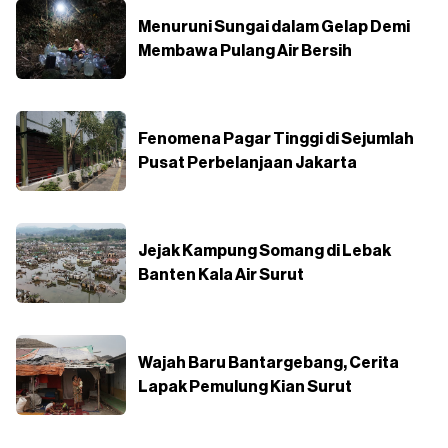
Menuruni Sungai dalam Gelap Demi
Membawa Pulang Air Bersih
Fenomena Pagar Tinggi di Sejumlah
Pusat Perbelanjaan Jakarta
Jejak Kampung Somang di Lebak
Banten Kala Air Surut
Wajah Baru Bantargebang, Cerita
Lapak Pemulung Kian Surut