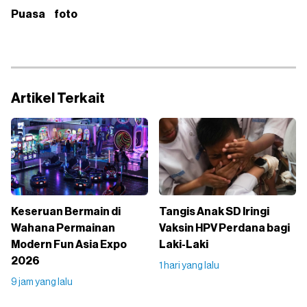
Puasa
foto
Artikel Terkait
Keseruan Bermain di
Tangis Anak SD Iringi
Wahana Permainan
Vaksin HPV Perdana bagi
Modern Fun Asia Expo
Laki-Laki
2026
1 hari yang lalu
9 jam yang lalu