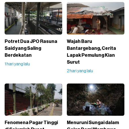
Potret Dua JPO Rasuna
Wajah Baru
Said yang Saling
Bantargebang, Cerita
Berdekatan
Lapak Pemulung Kian
Surut
1 hari yang lalu
2 hari yang lalu
Fenomena Pagar Tinggi
Menuruni Sungai dalam