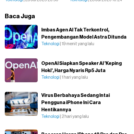
Teknologi
| 28 Jul 2026 20:50
Teknologi
| 28 Jul 2026 10:24
Baca Juga
Imbas Agen AI Tak Terkontrol,
Pengembangan Model Astra Ditunda
Teknologi
| 19 menit yang lalu
OpenAI Siapkan Speaker AI 'Keping
Hoki', Harga Nyaris Rp5 Juta
Teknologi
| 1 hari yang lalu
Virus Berbahaya Sedang Intai
Pengguna iPhone Ini Cara
Hentikannya
Teknologi
| 2 hari yang lalu