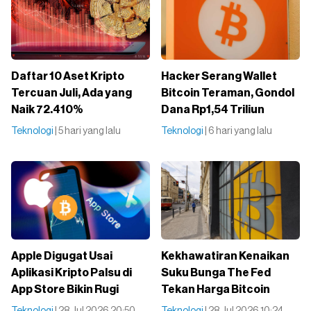
Daftar 10 Aset Kripto
Hacker Serang Wallet
Tercuan Juli, Ada yang
Bitcoin Teraman, Gondol
Naik 72.410%
Dana Rp1,54 Triliun
Teknologi
| 5 hari yang lalu
Teknologi
| 6 hari yang lalu
Apple Digugat Usai
Kekhawatiran Kenaikan
Aplikasi Kripto Palsu di
Suku Bunga The Fed
App Store Bikin Rugi
Tekan Harga Bitcoin