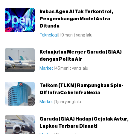
Imbas Agen AI Tak Terkontrol,
Pengembangan Model Astra
Ditunda
Teknologi
| 19 menit yang lalu
Kelanjutan Merger Garuda (GIAA)
dengan Pelita Air
Market
| 45 menit yang lalu
Telkom (TLKM) Rampungkan Spin-
Off InfraCo ke InfraNexia
Market
| 1 jam yang lalu
Garuda (GIAA) Hadapi Gejolak Avtur,
Lapkeu Terbaru Dinanti