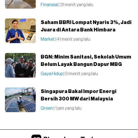
Finansial
| 31 menit yang lalu
Saham BBRI Lompat Nyaris 3%, Jadi
Juara di Antara Bank Himbara
Market
| 41 menit yang lalu
BGN: Minim Sanitasi, Sekolah Umum
Belum Layak Bangun Dapur MBG
Gaya Hidup
| 51 menit yang lalu
Singapura Bakal Impor Energi
Bersih 300 MW dari Malaysia
Green
| 1 jam yang lalu