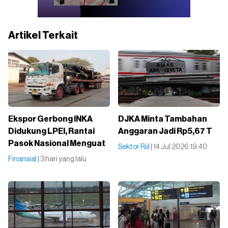
Artikel Terkait
Ekspor Gerbong INKA
DJKA Minta Tambahan
Didukung LPEI, Rantai
Anggaran Jadi Rp5,67 T
Pasok Nasional Menguat
Sektor Riil
| 14 Jul 2026 19:40
Finansial
| 3 hari yang lalu