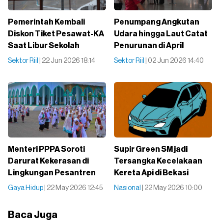
Pemerintah Kembali
Penumpang Angkutan
Diskon Tiket Pesawat-KA
Udara hingga Laut Catat
Saat Libur Sekolah
Penurunan di April
Sektor Riil
| 22 Jun 2026 18:14
Sektor Riil
| 02 Jun 2026 14:40
Menteri PPPA Soroti
Supir Green SM jadi
Darurat Kekerasan di
Tersangka Kecelakaan
Lingkungan Pesantren
Kereta Api di Bekasi
Gaya Hidup
| 22 May 2026 12:45
Nasional
| 22 May 2026 10:00
Baca Juga