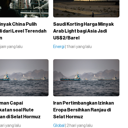
inyak China Pulih
Saudi Korting Harga Minyak
li dari Level Terendah
Arab Light bagi Asia Jadi
n
US$2/Barel
4 jam yang lalu
Energi
| 1 hari yang lalu
Oman Capai
Iran Pertimbangkan Izinkan
atan soal Rute
Eropa Bersihkan Ranjau di
an di Selat Hormuz
Selat Hormuz
 hari yang lalu
Global
| 2 hari yang lalu