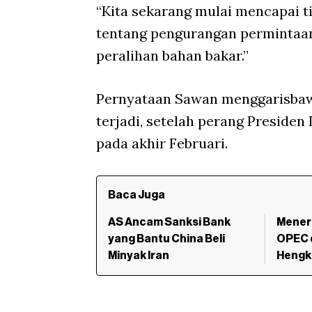
“Kita sekarang mulai mencapai ti
tentang pengurangan permintaan 
peralihan bahan bakar.”
Pernyataan Sawan menggarisbaw
terjadi, setelah perang Preside
pada akhir Februari.
Baca Juga
AS Ancam Sanksi Bank
Mener
yang Bantu China Beli
OPEC d
Minyak Iran
Hengk