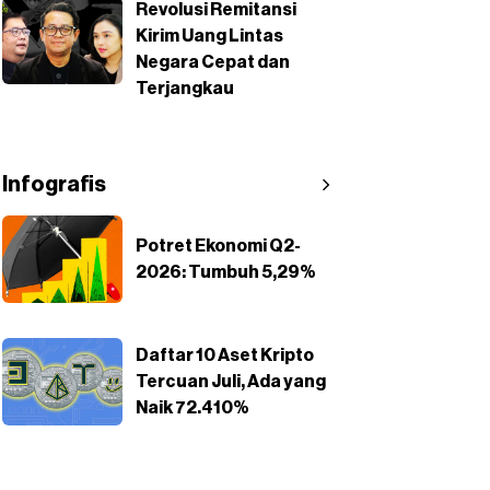
Revolusi Remitansi
Kirim Uang Lintas
Negara Cepat dan
Terjangkau
Infografis
Potret Ekonomi Q2-
2026: Tumbuh 5,29%
Daftar 10 Aset Kripto
Tercuan Juli, Ada yang
Naik 72.410%