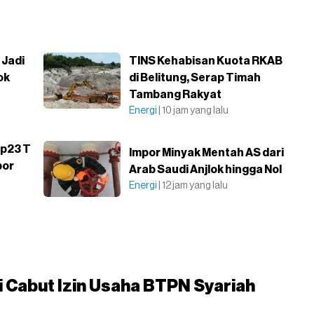
 Jadi
TINS Kehabisan Kuota RKAB
ok
di Belitung, Serap Timah
Tambang Rakyat
Energi
| 10 jam yang lalu
Rp23 T
Impor Minyak Mentah AS dari
por
Arab Saudi Anjlok hingga Nol
Energi
| 12 jam yang lalu
 Cabut Izin Usaha BTPN Syariah