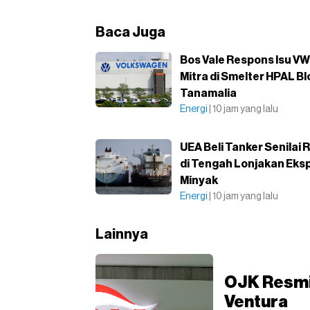
Baca Juga
Bos Vale Respons Isu VW
Mitra di Smelter HPAL Bl
Tanamalia
Energi
| 10 jam yang lalu
UEA Beli Tanker Senilai 
di Tengah Lonjakan Eks
Minyak
Energi
| 10 jam yang lalu
Lainnya
OJK Resmi
Ventura