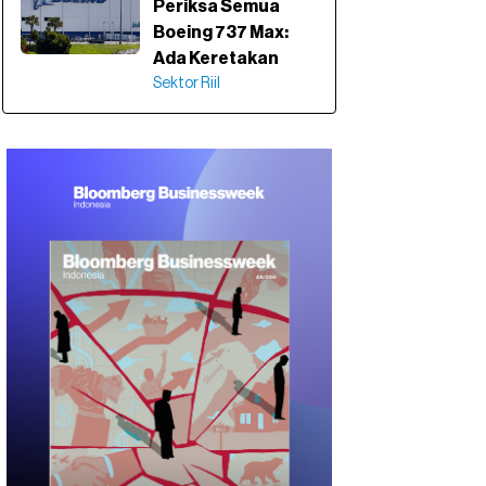
Periksa Semua
Boeing 737 Max:
Ada Keretakan
Sektor Riil