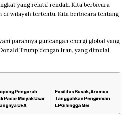
ngkat yang relatif rendah. Kita berbicara
di wilayah tertentu. Kita berbicara tentang
ahi parahnya guncangan energi global yang
n Donald Trump dengan Iran, yang dimulai
opong Pengaruh
Fasilitas Rusak, Aramco
i Pasar Minyak Usai
Tangguhkan Pengiriman
angnya UEA
LPG hingga Mei