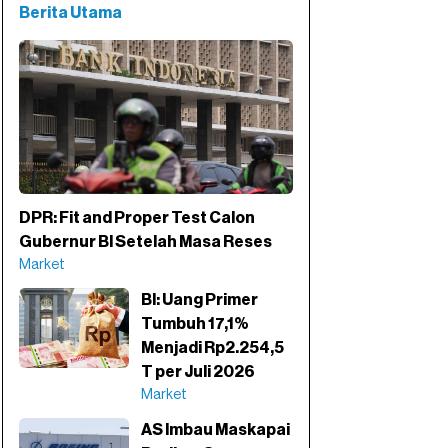
Berita Utama
DPR: Fit and Proper Test Calon
Gubernur BI Setelah Masa Reses
Market
BI: Uang Primer
Tumbuh 17,1%
Menjadi Rp2.254,5
T per Juli 2026
Market
AS Imbau Maskapai