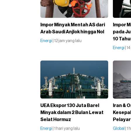
Impor Minyak Mentah AS dari
Impor M
Arab Saudi Anjlok hingga Nol
pada Ju
10 Tahu
Energi
| 12 jam yang lalu
Energi
| 1
UEA Ekspor 130 Juta Barel
Iran & 
Minyak dalam 2 Bulan Lewat
Kesepak
Selat Hormuz
Pelayar
Energi
| 1 hari yang lalu
Global
| 1