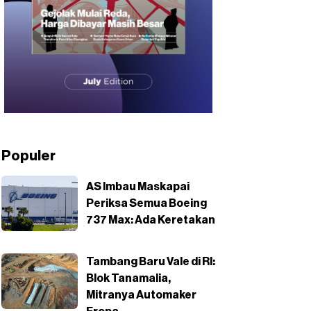
Populer
AS Imbau Maskapai
Periksa Semua Boeing
737 Max: Ada Keretakan
Tambang Baru Vale di RI:
Blok Tanamalia,
Mitranya Automaker