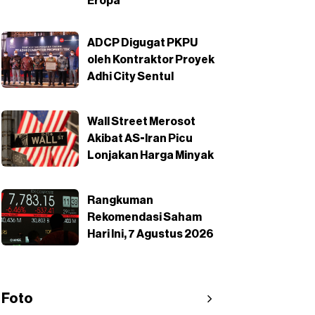
Eropa
ADCP Digugat PKPU
oleh Kontraktor Proyek
Adhi City Sentul
Wall Street Merosot
Akibat AS-Iran Picu
Lonjakan Harga Minyak
Rangkuman
Rekomendasi Saham
Hari Ini, 7 Agustus 2026
Foto