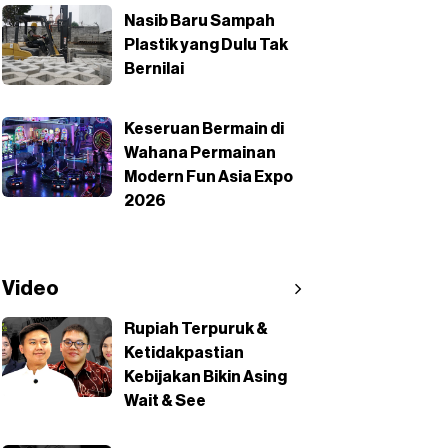
Nasib Baru Sampah
Plastik yang Dulu Tak
Bernilai
Keseruan Bermain di
Wahana Permainan
Modern Fun Asia Expo
2026
Video
Rupiah Terpuruk &
Ketidakpastian
Kebijakan Bikin Asing
Wait & See